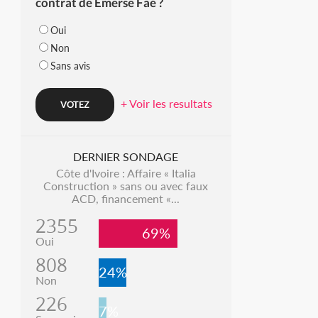
contrat de Emerse Faé ?
Oui
Non
Sans avis
+ Voir les resultats
DERNIER SONDAGE
Côte d'Ivoire : Affaire « Italia
Construction » sans ou avec faux
ACD, financement «...
2355
69%
Oui
808
24%
Non
226
7%