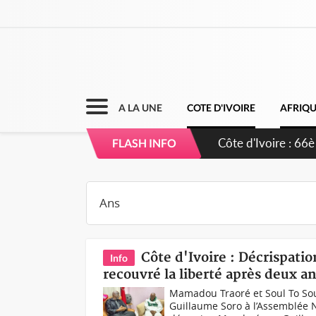
A LA UNE
COTE D'IVOIRE
AFRIQ
Côte d'Ivoire : À
FLASH INFO
développement d
Côte d'Ivoire : Décrispati
Info
recouvré la liberté après deux a
Mamadou Traoré et Soul To Sou
Guillaume Soro à l’Assemblée N