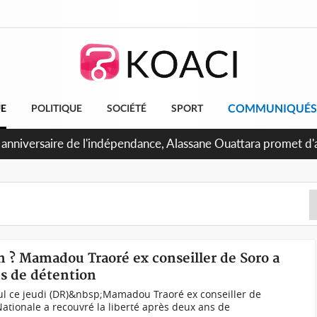
COMMUNIQUÉS
UE
POLITIQUE
SOCIÉTÉ
SPORT
 Abidjan, Amadou Oury Bah admire le modèle ivoirien et veut s'
e la Guinée
on ? Mamadou Traoré ex conseiller de Soro a
ns de détention
l ce jeudi (DR)&nbsp;Mamadou Traoré ex conseiller de
ationale a recouvré la liberté après deux ans de