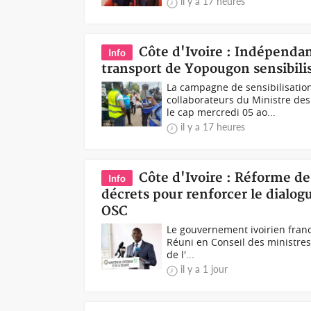
il y a 17 heures
Côte d'Ivoire : Indépendanc
Info
transport de Yopougon sensibilis
La campagne de sensibilisatio
collaborateurs du Ministre des
le cap mercredi 05 ao...
il y a 17 heures
Côte d'Ivoire : Réforme de 
Info
décrets pour renforcer le dialog
OSC
Le gouvernement ivoirien franch
Réuni en Conseil des ministres 
de l'...
il y a 1 jour