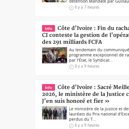
détention.Mandaté par Guillau.
il y a 7 heures
Côte d'Ivoire : Fin du rac
Info
CI conteste la gestion de l'opér
des 291 milliards FCFA
Au lendemain du communiqué 
programme exceptionnel de rac
par l'État, le Syndicat...
il y a 9 heures
Côte d'Ivoire : Sacré Meil
Info
2026, le ministère de la Justice
J'en suis honoré et fier »
Le ministère de la Justice et d
lauréats du Prix national d'Ex
perdus du T...
il y a 9 heures