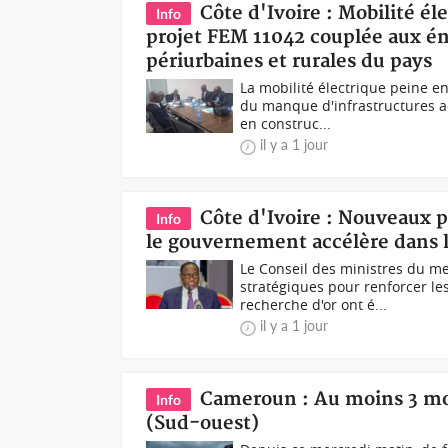
Côte d'Ivoire : Mobilité él
Info
projet FEM 11042 couplée aux én
périurbaines et rurales du pays
La mobilité électrique peine e
du manque d'infrastructures a
en construc...
il y a 1 jour
Côte d'Ivoire : Nouveaux 
Info
le gouvernement accélère dans l
Le Conseil des ministres du me
stratégiques pour renforcer le
recherche d'or ont é...
il y a 1 jour
Cameroun : Au moins 3 mor
Info
(Sud-ouest)