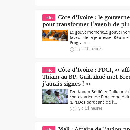
Côte d'Ivoire : le gouver
Info
pour transformer l'avenir de plu
Le gouvernementLe gouvernemen
faveur de la jeunesse. Réuni en
Program...
il y a 10 heures
Côte d'Ivoire : PDCI, « af
Info
Thiam au BP, Guikahué met Bredo
j'aurais signés ! »
Feu Konan Bédié et Guikahué (
contestation de l’ancienneté d
(BP).Des partisans de l’...
il y a 11 heures
Mali : Affaire de l'avion p
Info