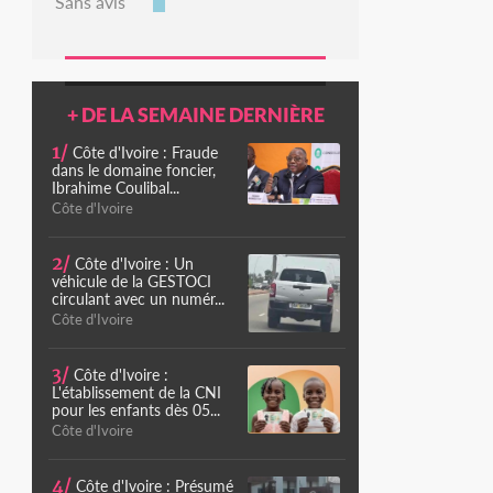
Sans avis
+ DE LA SEMAINE DERNIÈRE
1/
Côte d'Ivoire : Fraude
dans le domaine foncier,
Ibrahime Coulibal...
Côte d'Ivoire
2/
Côte d'Ivoire : Un
véhicule de la GESTOCI
circulant avec un numér...
Côte d'Ivoire
3/
Côte d'Ivoire :
L'établissement de la CNI
pour les enfants dès 05...
Côte d'Ivoire
4/
Côte d'Ivoire : Présumé