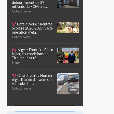
détournement de 39
milliards de FCFA à la...
Côte d'Ivoire
5/
Côte d'Ivoire : Rentrée
Scolaire 2026-2027, vaste
opération d'éta...
Côte d'Ivoire
6/
Niger : Frontière Bénin-
Niger, les conditions de
Tiani pour sa ré...
Niger
7/
Côte d'Ivoire : Non en
règle, il tente d'insérer son
véhicule dan...
Côte d'Ivoire