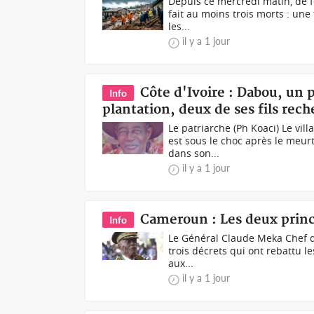
Depuis ce mercredi matin, de fo
fait au moins trois morts : un
les...
il y a 1 jour
Côte d'Ivoire : Dabou, un 
Info
plantation, deux de ses fils rec
Le patriarche (Ph Koaci) Le vil
est sous le choc après le meur
dans son...
il y a 1 jour
Cameroun : Les deux princ
Info
Le Général Claude Meka Chef d’
trois décrets qui ont rebattu l
aux...
il y a 1 jour