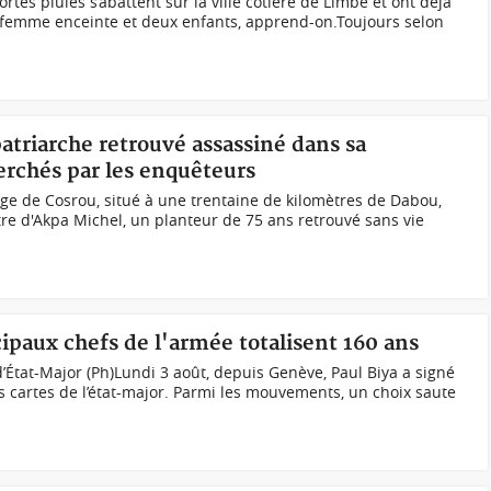
rtes pluies s’abattent sur la ville côtière de Limbe et ont déjà
e femme enceinte et deux enfants, apprend-on.Toujours selon
patriarche retrouvé assassiné dans sa
herchés par les enquêteurs
lage de Cosrou, situé à une trentaine de kilomètres de Dabou,
tre d'Akpa Michel, un planteur de 75 ans retrouvé sans vie
ipaux chefs de l'armée totalisent 160 ans
État-Major (Ph)Lundi 3 août, depuis Genève, Paul Biya a signé
es cartes de l’état-major. Parmi les mouvements, un choix saute