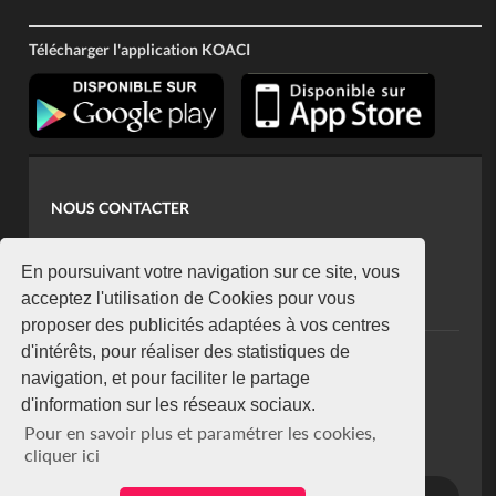
Télécharger l'application KOACI
NOUS CONTACTER
contact@koaci.com
koaci@yahoo.fr
En poursuivant votre navigation sur ce site, vous
+225 07 08 85 52 93
acceptez l'utilisation de Cookies pour vous
proposer des publicités adaptées à vos centres
d'intérêts, pour réaliser des statistiques de
NEWSLETTER
navigation, et pour faciliter le partage
Restez connecté via notre newsletter
d'information sur les réseaux sociaux.
S'abonner
Pour en savoir plus et paramétrer les cookies,
Se désabonner
cliquer ici