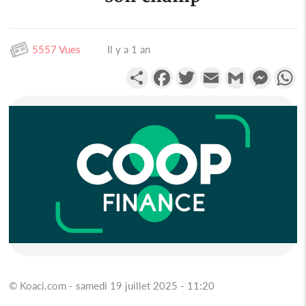
5557 Vues
Il y a 1 an
Partager
Facebook
Twitter
Email
Gmail
Messen
W
© Koaci.com - samedi 19 juillet 2025 - 11:20