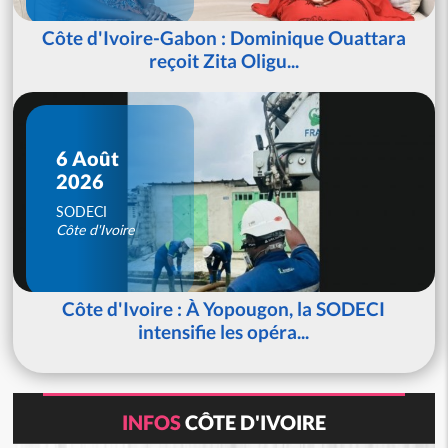
Côte d'Ivoire-Gabon : Dominique Ouattara
reçoit Zita Oligu...
6 Août
2026
SODECI
Côte d'Ivoire
Côte d'Ivoire : À Yopougon, la SODECI
intensifie les opéra...
INFOS
CÔTE D'IVOIRE