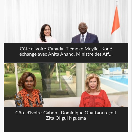
Côte d'Ivoire-Canada: Tiémoko Meyliet Koné
échange avec Anita Anand, Ministre des Aff...
Côte d'Ivoire-Gabon : Dominique Ouattara reçoit
Zita Oligui Nguema