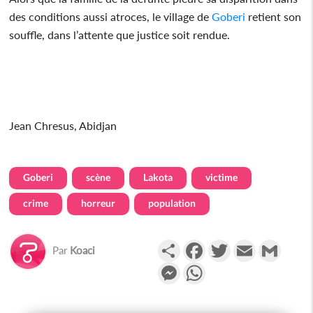
des conditions aussi atroces, le village de
Goberi
retient son
souffle, dans l’attente que justice soit rendue.
Jean Chresus, Abidjan
Goberi
scène
Lakota
victime
crime
horreur
population
Partager
Facebook
Twitter
Email
Gmail
Par
Koaci
Messenger
WhatsApp