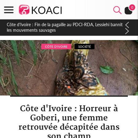
0
Côte d'Ivoire : Ouattara promet des sanctions contre les
déguerpissements illégaux
CÔTE D'IVOIRE
SOCIÉTÉ
Côte d'Ivoire : Horreur à
Goberi, une femme
retrouvée décapitée dans
son champ