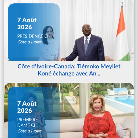
7 Août
2026
PRESIDENCE CI
Côte d'Ivoire
Côte d'Ivoire-Canada: Tiémoko Meyliet
Koné échange avec An...
7 Août
2026
PREMIERE
DAME CI
Côte d'Ivoire