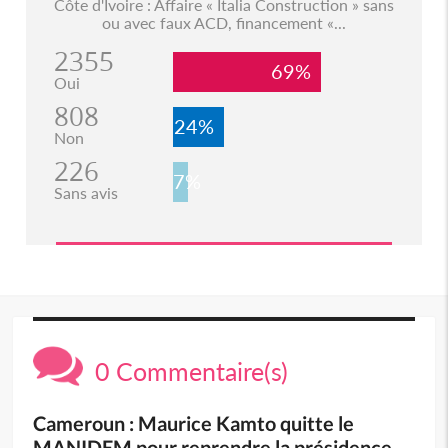
Côte d'Ivoire : Affaire « Italia Construction » sans
ou avec faux ACD, financement «...
2355
69%
Oui
808
24%
Non
226
7%
Sans avis
0 Commentaire(s)
Cameroun : Maurice Kamto quitte le
MANIDEM pour reprendre la présidence