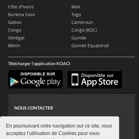
Côte d'Ivoire
Mali
Burkina Faso
Togo
Gabon
Cameroun
Congo
Congo (RDC)
Sénégal
Guinée
Bénin
Guinée Equatorial
Télécharger l'application KOACI
NOUS CONTACTER
contact@koaci.com
koaci@yahoo.fr
En poursuivant votre navigation sur ce site, vous
+225 07 08 85 52 93
acceptez l'utilisation de Cookies pour vous