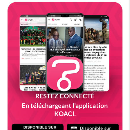
RESTEZ CONNECTÉ
En téléchargeant l'application
KOACI.