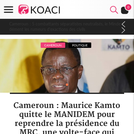
0
Cameroun : 5 combattants séparatistes neutralisés, le Mindef
dément les rumeurs d'exactions des civils
CAMEROUN
POLITIQUE
Cameroun : Maurice Kamto
quitte le MANIDEM pour
reprendre la présidence du
MRC, une volte-face qui