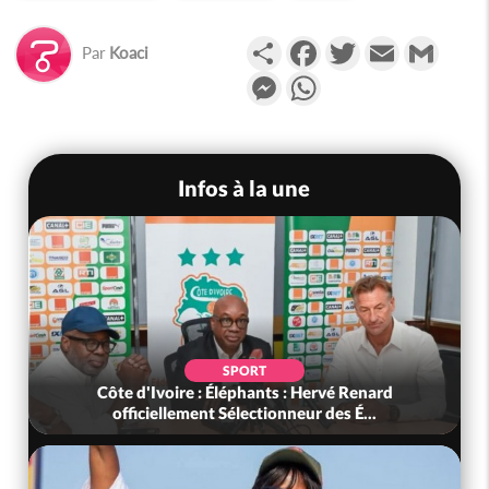
Partager
Facebook
Twitter
Email
Gmail
Par
Koaci
Messenger
WhatsApp
Infos à la une
SPORT
Côte d'Ivoire : Éléphants : Hervé Renard
officiellement Sélectionneur des É...