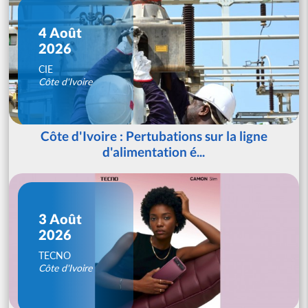
4 Août
2026
CIE
Côte d'Ivoire
Côte d'Ivoire : Pertubations sur la ligne
d'alimentation é...
3 Août
2026
TECNO
Côte d'Ivoire