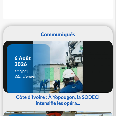
Communiqués
6 Août
2026
SODECI
Côte d'Ivoire
Côte d'Ivoire : À Yopougon, la SODECI
intensifie les opéra...