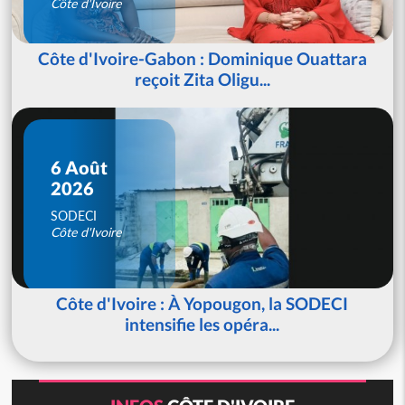
Côte d'Ivoire
Côte d'Ivoire-Gabon : Dominique Ouattara
reçoit Zita Oligu...
6 Août
2026
SODECI
Côte d'Ivoire
Côte d'Ivoire : À Yopougon, la SODECI
intensifie les opéra...