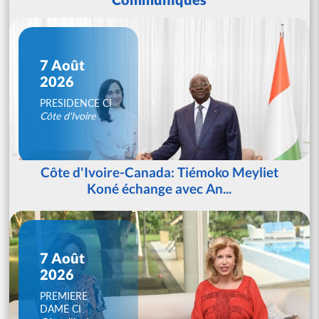
7 Août
2026
PRESIDENCE CI
Côte d'Ivoire
Côte d'Ivoire-Canada: Tiémoko Meyliet
Koné échange avec An...
7 Août
2026
PREMIERE
DAME CI