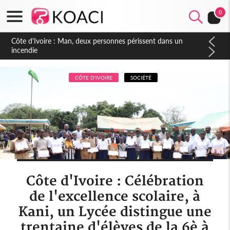
0
Côte d'Ivoire : Séileu, la célébration de la fête nationale
transformée en vaste campagne contre les produits
dépigmentants dangereux
CÔTE D'IVOIRE
SOCIÉTÉ
Côte d'Ivoire : Célébration
de l'excellence scolaire, à
Kani, un Lycée distingue une
trentaine d'élèves de la 6è à