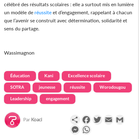
célébré des résultats scolaires : elle a surtout mis en lumière
un modèle de
réussite
et d’engagement, rappelant à chacun
que l’avenir se construit avec détermination, solidarité et
sens du partage.
Wassimagnon
Éducation
Kani
Excellence scolaire
SOTRA
jeunesse
réussite
Worodougou
Leadership
engagement
Partager
Facebook
Twitter
Email
Gmail
Par
Koaci
Messenger
WhatsApp