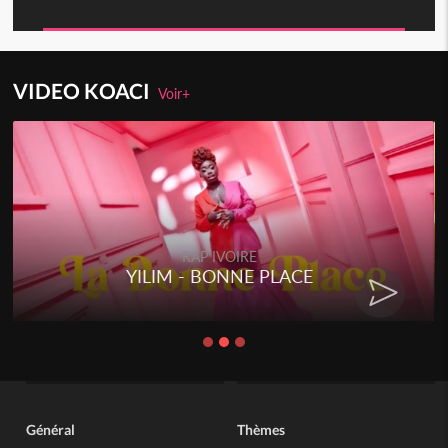
VIDEO KOACI
Voir+
RAP IVOIRE
YILIM - BONNE PLACE
Général
Thèmes