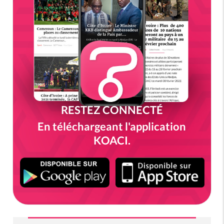
RESTEZ CONNECTÉ
En téléchargeant l'application
KOACI.