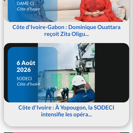
DAME CI
Côte d'Ivoire
Côte d'Ivoire-Gabon : Dominique Ouattara
reçoit Zita Oligu...
6 Août
2026
SODECI
Côte d'Ivoire
Côte d'Ivoire : À Yopougon, la SODECI
intensifie les opéra...