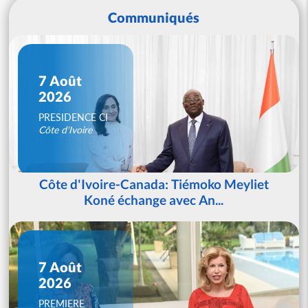
Communiqués
7 Août
2026
PRESIDENCE CI
Côte d'Ivoire
Côte d'Ivoire-Canada: Tiémoko Meyliet
Koné échange avec An...
7 Août
2026
PREMIERE