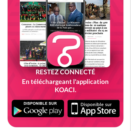
RESTEZ CONNECTÉ
En téléchargeant l'application
KOACI.