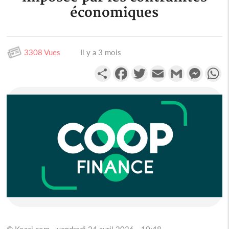
économiques
3308 Vues
Il y a 3 mois
Partager
Facebook
Twitter
Email
Gmail
Messen
W
© Koaci.com - vendredi 24 avril 2026 - 10:48