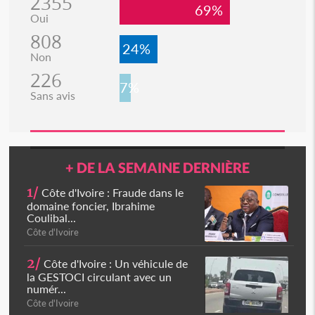
2355
69%
Oui
808
24%
Non
226
7%
Sans avis
+ DE LA SEMAINE DERNIÈRE
1/
Côte d'Ivoire : Fraude dans le
domaine foncier, Ibrahime
Coulibal...
Côte d'Ivoire
2/
Côte d'Ivoire : Un véhicule de
la GESTOCI circulant avec un
numér...
Côte d'Ivoire