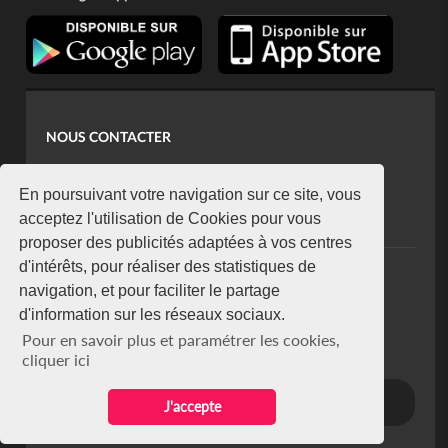
NOUS CONTACTER
contact@koaci.com
koaci@yahoo.fr
En poursuivant votre navigation sur ce site, vous
+225 07 08 85 52 93
acceptez l'utilisation de Cookies pour vous
proposer des publicités adaptées à vos centres
d'intérêts, pour réaliser des statistiques de
NEWSLETTER
navigation, et pour faciliter le partage
Restez connecté via notre newsletter
d'information sur les réseaux sociaux.
S'abonner
Pour en savoir plus et paramétrer les cookies,
Se désabonner
cliquer ici
J'accepte