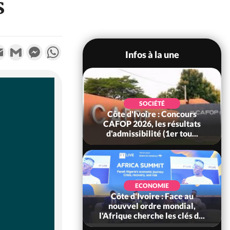
s
k
tter
Email
Gmail
Messenger
WhatsApp
Infos à la une
SOCIÉTÉ
oire : Leleblé, le
SOCIÉTÉ
ndant KOUAME
Côte d'Ivoire : Concours
orbert, Nouveau
CAFOP 2026, les résultats
Sous-...
d'admissibilité (1er tou...
SOCIÉTÉ
Ivoire : Stocks
ECONOMIE
ls de cacao, des
Côte d'Ivoire : Face au
 coopératives et
nouvvel ordre mondial,
ach...
l'Afrique cherche les clés d...