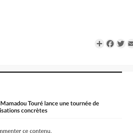
Partager
Faceboo
Twi
a, Mamadou Touré lance une tournée de
isations concrètes
ommenter ce contenu.