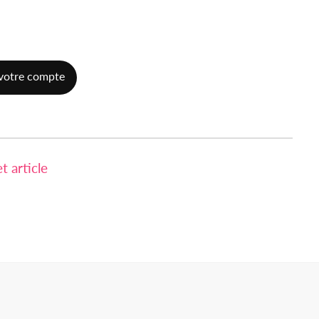
votre compte
 article