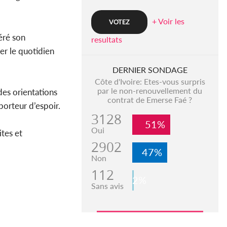
+ Voir les
éré son
resultats
er le quotidien
DERNIER SONDAGE
Côte d'Ivoire: Etes-vous surpris
par le non-renouvellement du
des orientations
contrat de Emerse Faé ?
porteur d’espoir.
3128
51%
Oui
ites et
2902
47%
Non
112
2%
Sans avis