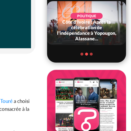
POLITIQUE
Côte d'Ivoire : Après la
POLITIQUE
oire : Diplomatie,
célébration de
 consolide ses
l'indépendance à Yopougon,
ts avec New Del...
Alassane...
Touré
a choisi
consacrée à la