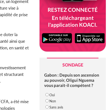
ace, un logement
ture vise à
RESTEZ CONNECTÉ
apidité de prise
En téléchargeant
l'application KOACI.
e doter la
santé ainsi que
ion, en santé et
SONDAGE
 investissement
et structurant
Gabon : Depuis son ascension
au pouvoir, Oligui Nguema
.
vous parait-il compétent ?
Oui
Non
 FCFA, a été mise
Sans avis
hnologies