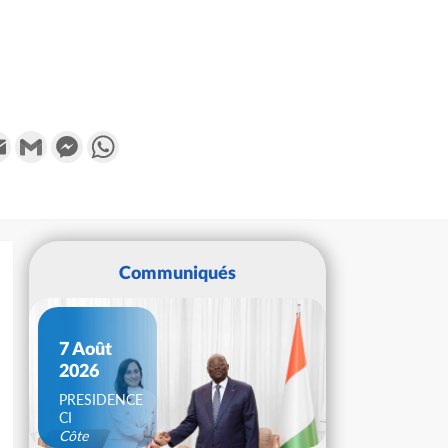
k
tter
Email
Gmail
Messenger
WhatsApp
Communiqués
7 Août
2026
PRESIDENCE
CI
Côte