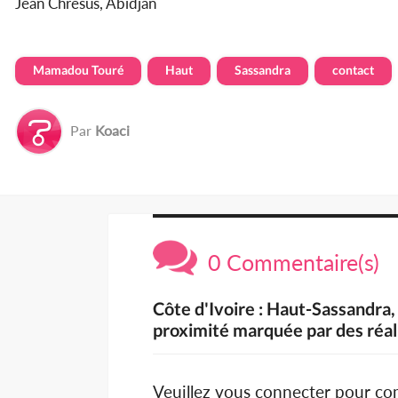
Jean Chresus, Abidjan
Mamadou Touré
Haut
Sassandra
contact
Par
Koaci
0 Commentaire(s)
Côte d'Ivoire : Haut-Sassandr
proximité marquée par des réal
Veuillez vous connecter pour c