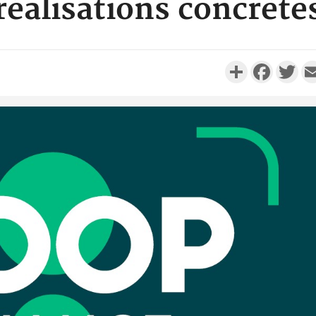
réalisations concrète
Partager
Faceboo
Twi
Côte d'Iv
Comma
Djahan N
Côte d'
résidue
sociétés