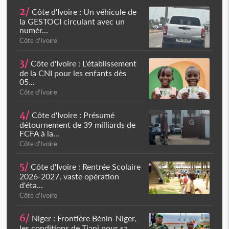
2/
Côte d'Ivoire : Un véhicule de
la GESTOCI circulant avec un
numér...
Côte d'Ivoire
3/
Côte d'Ivoire : L'établissement
de la CNI pour les enfants dès
05...
Côte d'Ivoire
4/
Côte d'Ivoire : Présumé
détournement de 39 milliards de
FCFA à la...
Côte d'Ivoire
5/
Côte d'Ivoire : Rentrée Scolaire
2026-2027, vaste opération
d'éta...
Côte d'Ivoire
6/
Niger : Frontière Bénin-Niger,
les conditions de Tiani pour sa