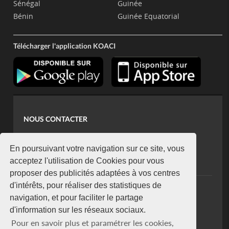
Sénégal
Guinée
Bénin
Guinée Equatorial
Télécharger l'application KOACI
NOUS CONTACTER
contact@koaci.com
koaci@yahoo.fr
En poursuivant votre navigation sur ce site, vous
+225 07 08 85 52 93
acceptez l'utilisation de Cookies pour vous
proposer des publicités adaptées à vos centres
d'intérêts, pour réaliser des statistiques de
NEWSLETTER
navigation, et pour faciliter le partage
Restez connecté via notre newsletter
d'information sur les réseaux sociaux.
S'abonner
Pour en savoir plus et paramétrer les cookies,