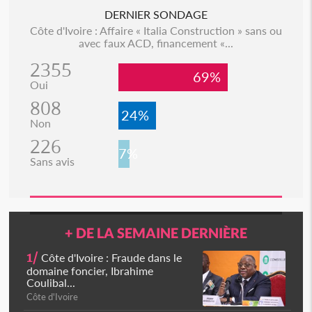
DERNIER SONDAGE
Côte d'Ivoire : Affaire « Italia Construction » sans ou
avec faux ACD, financement «...
2355
69%
Oui
808
24%
Non
226
7%
Sans avis
+ DE LA SEMAINE DERNIÈRE
1/
Côte d'Ivoire : Fraude dans le
domaine foncier, Ibrahime
Coulibal...
Côte d'Ivoire