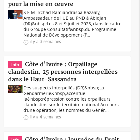
pour la mise en œuvre
S.E.M. Irchad Ramiandrasoa Razaaly,
Ambassadeur de l'UE au PND à Abidjan
(DR)&nbsp;Les 8 et 9 juillet 2026, dans le cadre
du Groupe Consultatif&nbsp;du Programme
National de Développement (P...
il y a 3 semaines
Côte d'Ivoire : Orpaillage
Info
clandestin, 25 personnes interpellées
dans le Haut-Sassandra
Des suspects interpellés (DR)&nbsp;La
Gendarmerie&nbsp;accentue
la&nbsp;répression contre les orpailleurs
clandestins sur le territoire national.Au cours
d’une opération, les hommes du Génér...
il y a 4 semaines
Côte d'Ivoire : Journées du Droit
Info