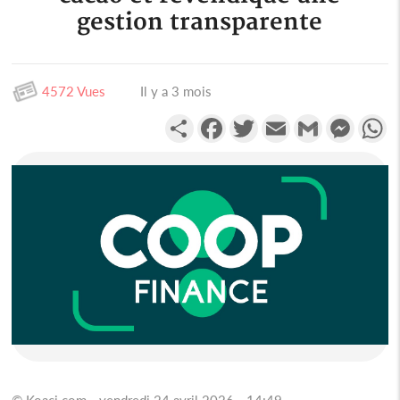
gestion transparente
4572 Vues
Il y a 3 mois
Partager
Facebook
Twitter
Email
Gmail
Messen
W
© Koaci.com - vendredi 24 avril 2026 - 14:49