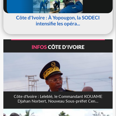
Côte d'Ivoire : À Yopougon, la SODECI
intensifie les opéra...
INFOS
CÔTE D'IVOIRE
Côte d'Ivoire : Leleblé, le Commandant KOUAME
Djahan Norbert, Nouveau Sous-préfet Cen...