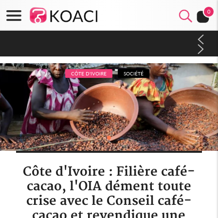
0
Sierra Leone : Un projet de réforme constitutionnelle en
gestation, points clés des amendements, un exclu d'avance
CÔTE D'IVOIRE
SOCIÉTÉ
Côte d'Ivoire : Filière café-
cacao, l'OIA dément toute
crise avec le Conseil café-
cacao et revendique une