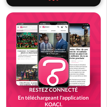
RESTEZ CONNECTÉ
En téléchargeant l'application
KOACI.