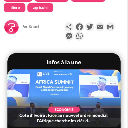
filière
agricole
Partager
Facebook
Twitter
Email
Gmail
Par
Koaci
Messenger
WhatsApp
Infos à la une
ECONOMIE
Côte d'Ivoire : Face au nouvvel ordre mondial,
l'Afrique cherche les clés d...