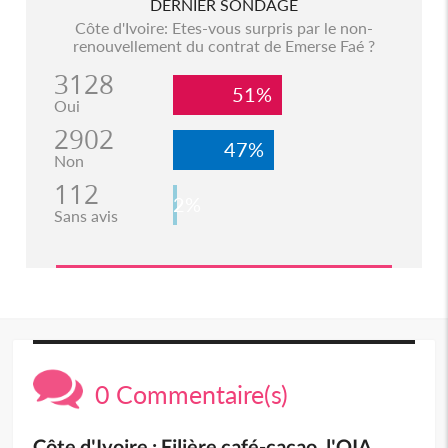
DERNIER SONDAGE
Côte d'Ivoire: Etes-vous surpris par le non-
renouvellement du contrat de Emerse Faé ?
3128
51%
Oui
2902
47%
Non
112
2%
Sans avis
0 Commentaire(s)
Côte d'Ivoire : Filière café-cacao, l'OIA