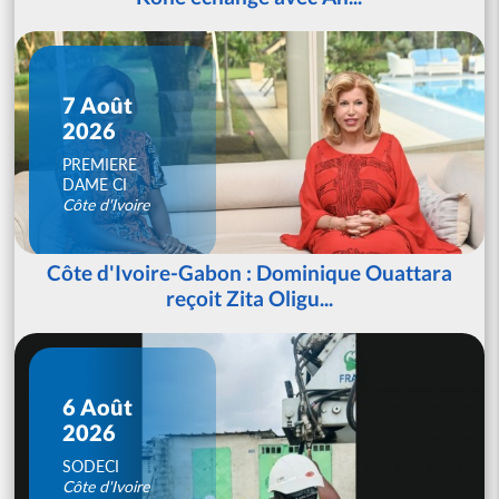
7 Août
2026
PREMIERE
DAME CI
Côte d'Ivoire
Côte d'Ivoire-Gabon : Dominique Ouattara
reçoit Zita Oligu...
6 Août
2026
SODECI
Côte d'Ivoire