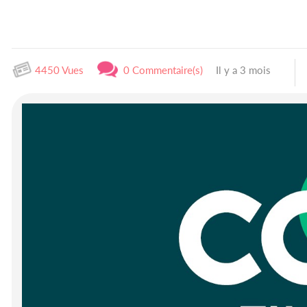
4450 Vues
0 Commentaire(s)
Il y a 3 mois