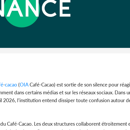
Côte 
anni
l'Indépend
Dé
fé
-
cacao
(
OIA
Café-Cacao) est sortie de son silence pour réa
cemment dans certains médias et sur les réseaux sociaux. Dan
l 2026, l’institution entend dissiper toute confusion autour de
il du Café-Cacao. Les deux structures collaborent étroitement e