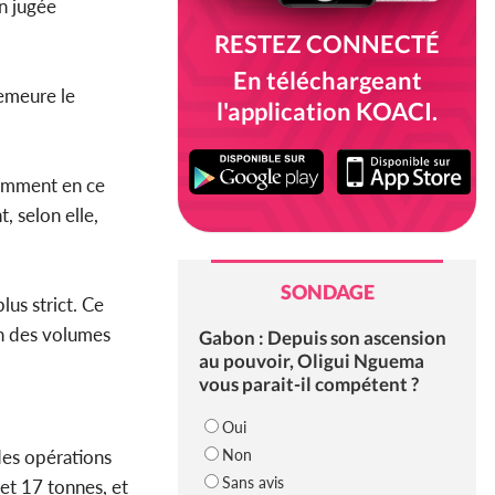
on jugée
RESTEZ CONNECTÉ
En téléchargeant
demeure le
l'application KOACI.
amment en ce
 selon elle,
SONDAGE
lus strict. Ce
on des volumes
Gabon : Depuis son ascension
au pouvoir, Oligui Nguema
vous parait-il compétent ?
Oui
Non
 des opérations
Sans avis
 et 17 tonnes, et