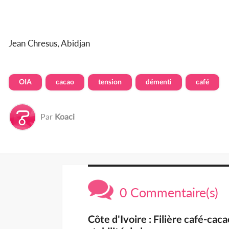
Jean Chresus, Abidjan
OIA
cacao
tension
démenti
café
Par
Koaci
0 Commentaire(s)
Côte d'Ivoire : Filière café-cac