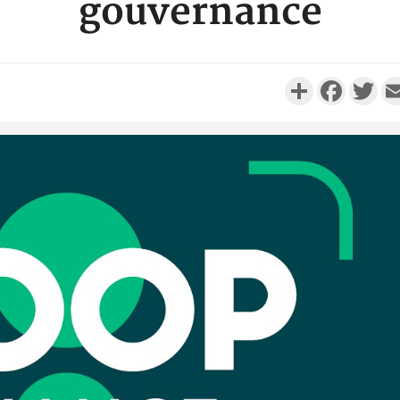
gouvernance
Partager
Faceboo
Twi
Côte d'I
personnes 
Côte d'Ivo
son coll
million