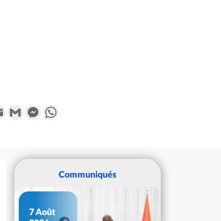
k
tter
Email
Gmail
Messenger
WhatsApp
Communiqués
7 Août