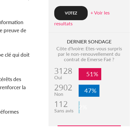
+ Voir les
information
resultats
ire preuve de
DERNIER SONDAGE
Côte d'Ivoire: Etes-vous surpris
par le non-renouvellement du
e clé qui doit
contrat de Emerse Faé ?
3128
51%
Oui
térêts des
2902
renforcer la
47%
Non
112
2%
Sans avis
 réformes