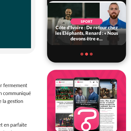
POLITIQUE
d'Ivoire : 66e
SPORT
versaire de
Côte d'Ivoire : De retour chez
ance, les Forces de
les Eléphants, Renard : « Nous
fense e...
devons être e...
gir fermement
s un communiqué
 la gestion
t en parfaite