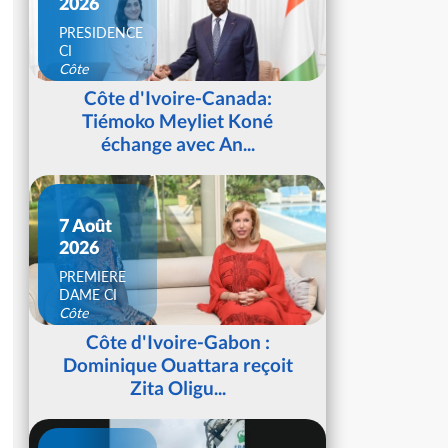
2026
PRESIDENCE
CI
Côte
d'Ivoire
Côte d'Ivoire-Canada:
Tiémoko Meyliet Koné
échange avec An...
7 Août
2026
PREMIERE
DAME CI
Côte
d'Ivoire
Côte d'Ivoire-Gabon :
Dominique Ouattara reçoit
Zita Oligu...