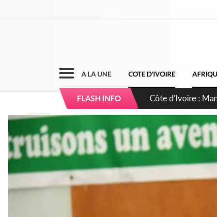
A LA UNE
COTE D'IVOIRE
AFRIQ
Côte d'Ivoire : Séi
FLASH INFO
dépigmentants da