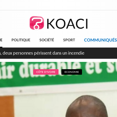
COMMUNIQUÉS
UE
POLITIQUE
SOCIÉTÉ
SPORT
leu, la célébration de la fête nationale transformée en vaste 
ngereux
CÔTE D'IVOIRE
ECONOMIE