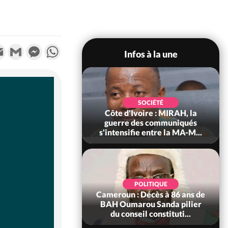
k
tter
Email
Gmail
Messenger
WhatsApp
Infos à la une
SOCIÉTÉ
SOCIÉTÉ
voire : Man, deux
Côte d'Ivoire : MIRAH, la
périssent dans un
guerre des communiqués
incendie
s'intensifie entre la MA-M...
SOCIÉTÉ
POLITIQUE
ire : Daloa, il tue
Cameroun : Décès à 86 ans de
ègue et cache 38
BAH Oumarou Sanda pilier
s dans une fo...
du conseil constituti...