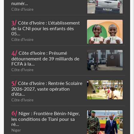
numér...
Côte d'Ivoire
3/
Côte d'Ivoire : L'établissement
de la CNI pour les enfants dès
05...
Côte d'Ivoire
4/
Côte d'Ivoire : Présumé
détournement de 39 milliards de
FCFA à la...
Côte d'Ivoire
5/
Côte d'Ivoire : Rentrée Scolaire
2026-2027, vaste opération
d'éta...
Côte d'Ivoire
6/
Niger : Frontière Bénin-Niger,
les conditions de Tiani pour sa
ré...
Niger