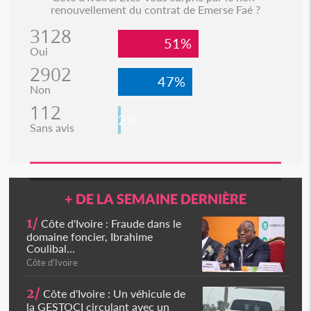
renouvellement du contrat de Emerse Faé ?
3128
51%
Oui
2902
47%
Non
112
2%
Sans avis
+ DE LA SEMAINE DERNIÈRE
1/
Côte d'Ivoire : Fraude dans le
domaine foncier, Ibrahime
Coulibal...
Côte d'Ivoire
2/
Côte d'Ivoire : Un véhicule de
la GESTOCI circulant avec un