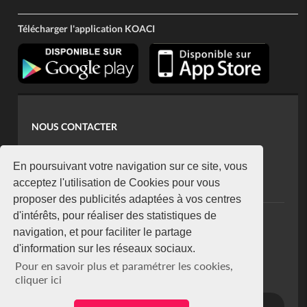
Télécharger l'application KOACI
NOUS CONTACTER
contact@koaci.com
koaci@yahoo.fr
En poursuivant votre navigation sur ce site, vous
+225 07 08 85 52 93
acceptez l'utilisation de Cookies pour vous
proposer des publicités adaptées à vos centres
d'intérêts, pour réaliser des statistiques de
NEWSLETTER
navigation, et pour faciliter le partage
Restez connecté via notre newsletter
d'information sur les réseaux sociaux.
S'abonner
Pour en savoir plus et paramétrer les cookies,
Se désabonner
cliquer ici