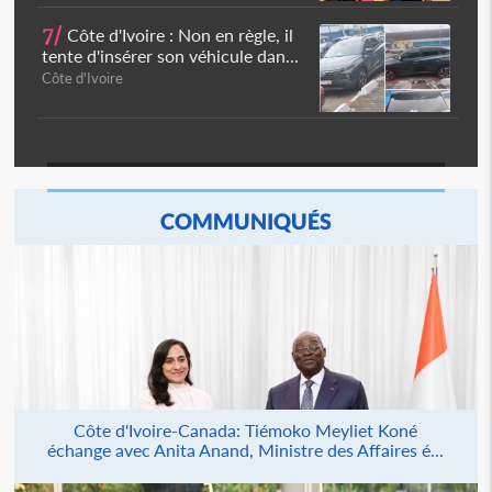
7/
Côte d'Ivoire : Non en règle, il
tente d'insérer son véhicule dan...
Côte d'Ivoire
COMMUNIQUÉS
Côte d'Ivoire-Canada: Tiémoko Meyliet Koné
échange avec Anita Anand, Ministre des Affaires é...