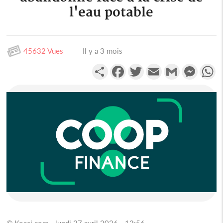
l'eau potable
45632 Vues
Il y a 3 mois
Partager
Facebook
Twitter
Email
Gmail
Messen
W
© Koaci.com - lundi 27 avril 2026 - 12:56