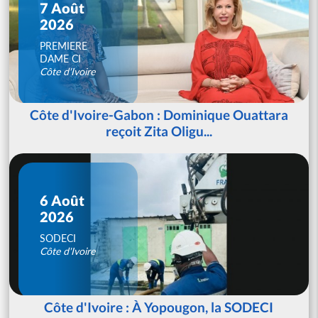
7 Août
2026
PREMIERE
DAME CI
Côte d'Ivoire
Côte d'Ivoire-Gabon : Dominique Ouattara
reçoit Zita Oligu...
6 Août
2026
SODECI
Côte d'Ivoire
Côte d'Ivoire : À Yopougon, la SODECI