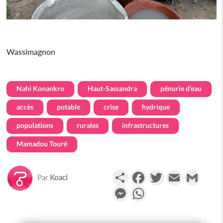
Wassimagnon
Nahi Konankro
Haut-Sassandra
pénurie d’eau
accès
potable
crise
hydrique
populations
rurales
infrastructures
Mamadou Touré
Partager
Facebook
Twitter
Email
Gmail
Par
Koaci
Messenger
WhatsApp