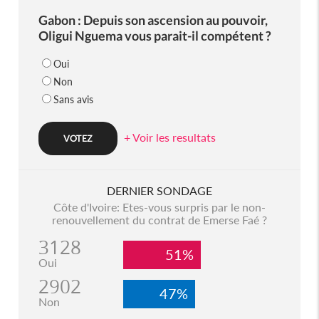
Gabon : Depuis son ascension au pouvoir,
Oligui Nguema vous parait-il compétent ?
Oui
Non
Sans avis
+ Voir les resultats
DERNIER SONDAGE
Côte d'Ivoire: Etes-vous surpris par le non-
renouvellement du contrat de Emerse Faé ?
3128
51%
Oui
2902
47%
Non