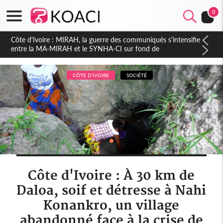
0
Côte d'Ivoire : Indépendance 2026, Thiam plaide pour un
environnement démocratique plus apaisé
CÔTE D'IVOIRE
SOCIÉTÉ
Côte d'Ivoire : À 30 km de
Daloa, soif et détresse à Nahi
Konankro, un village
abandonné face à la crise de