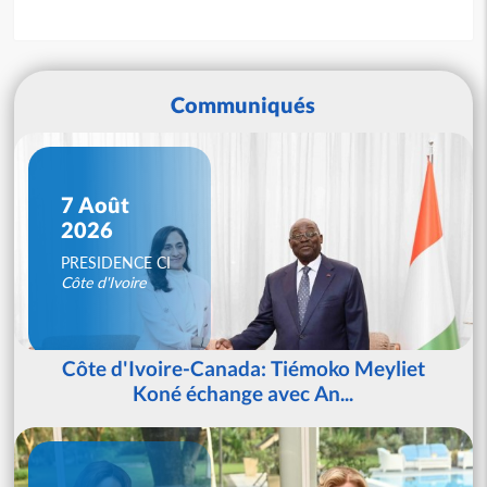
Communiqués
7 Août
2026
PRESIDENCE CI
Côte d'Ivoire
Côte d'Ivoire-Canada: Tiémoko Meyliet
Koné échange avec An...