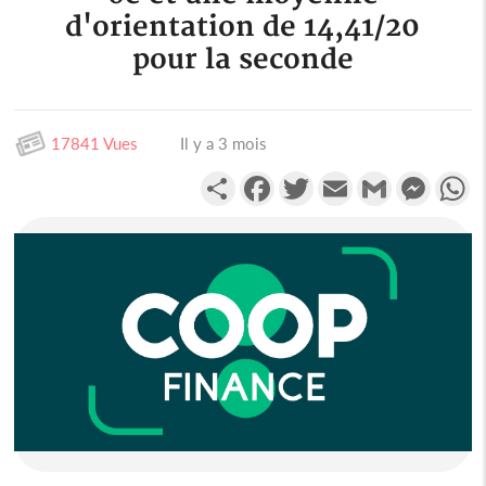
d'orientation de 14,41/20
pour la seconde
17841 Vues
Il y a 3 mois
Partager
Facebook
Twitter
Email
Gmail
Messen
W