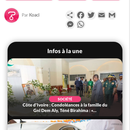
Partager
Facebook
Twitter
Email
Gmail
Par
Koaci
Messenger
WhatsApp
Infos à la une
SOCIÉTÉ
Côte d'Ivoire : Condoléances à la famille du
Gnl Dem Aly, Téné Birahima : «...