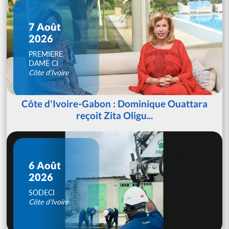
7 Août
2026
PREMIERE
DAME CI
Côte d'Ivoire
Côte d'Ivoire-Gabon : Dominique Ouattara
reçoit Zita Oligu...
6 Août
2026
SODECI
Côte d'Ivoire