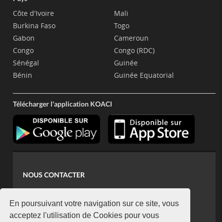
Côte d'Ivoire
Mali
Burkina Faso
Togo
Gabon
Cameroun
Congo
Congo (RDC)
Sénégal
Guinée
Bénin
Guinée Equatorial
Télécharger l'application KOACI
NOUS CONTACTER
contact@koaci.com
koaci@yahoo.fr
En poursuivant votre navigation sur ce site, vous
+225 07 08 85 52 93
acceptez l'utilisation de Cookies pour vous