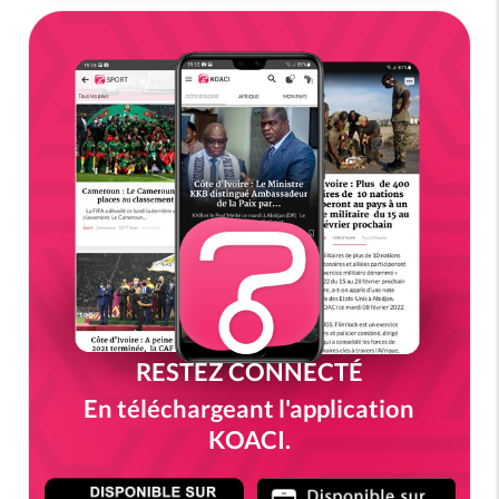
RESTEZ CONNECTÉ
En téléchargeant l'application
KOACI.