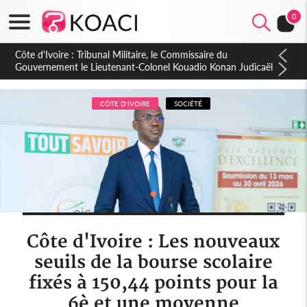
0
Burkina Faso : hausse de 75 FCFA du prix du litre du diesel à
la pompe
CÔTE D'IVOIRE
SOCIÉTÉ
Côte d'Ivoire : Les nouveaux
seuils de la bourse scolaire
fixés à 150,44 points pour la
6è et une moyenne