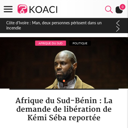
0
Côte d'Ivoire : Séileu, la célébration de la fête nationale
transformée en vaste campagne contre les produits
dépigmentants dangereux
AFRIQUE DU SUD
POLITIQUE
Afrique du Sud-Bénin : La
demande de libération de
Kémi Séba reportée