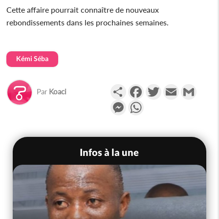
Cette affaire pourrait connaître de nouveaux
rebondissements dans les prochaines semaines.
Kémi Séba
Partager
Facebook
Twitter
Email
Gmail
Par
Koaci
Messenger
WhatsApp
Infos à la une