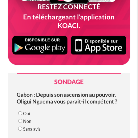
RESTEZ CONNECTÉ
En téléchargeant l'application
KOACI.
SONDAGE
Gabon : Depuis son ascension au pouvoir,
Oligui Nguema vous parait-il compétent ?
Oui
Non
Sans avis