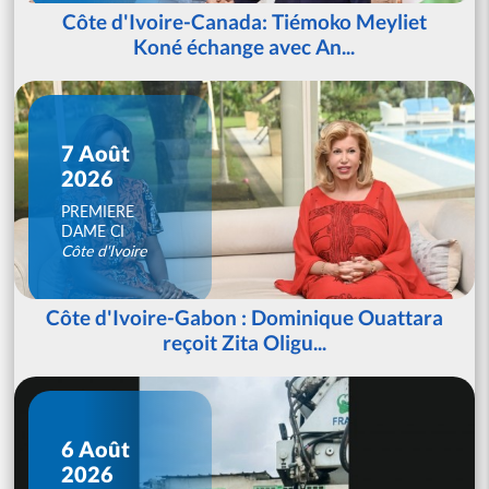
Côte d'Ivoire-Canada: Tiémoko Meyliet
Koné échange avec An...
7 Août
2026
PREMIERE
DAME CI
Côte d'Ivoire
Côte d'Ivoire-Gabon : Dominique Ouattara
reçoit Zita Oligu...
6 Août
2026