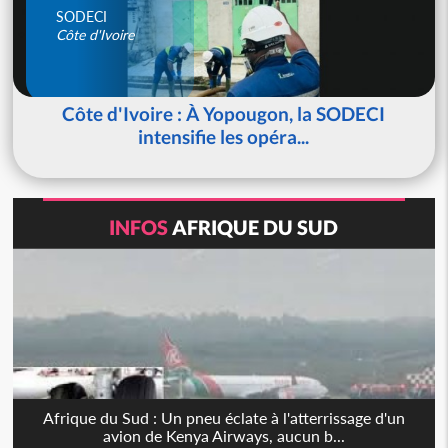
SODECI
Côte d'Ivoire
Côte d'Ivoire : À Yopougon, la SODECI
intensifie les opéra...
INFOS
AFRIQUE DU SUD
Afrique du Sud : Un pneu éclate à l'atterrissage d'un
avion de Kenya Airways, aucun b...