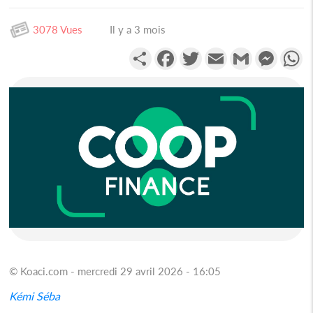
3078 Vues
Il y a 3 mois
Partager
Facebook
Twitter
Email
Gmail
Messen
W
© Koaci.com - mercredi 29 avril 2026 - 16:05
Kémi Séba