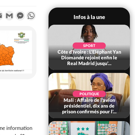
k
tter
Email
Gmail
Messenger
WhatsApp
Infos à la une
SOCIÉTÉ
SPORT
ire : Fin du rachat
Côte d'Ivoire : L'Eléphant Yan
0 tonnes de cacao,
Diomandé rejoint enfin le
ARFA-CI co...
Real Madrid jusqu'...
POLITIQUE
POLITIQUE
voire : Violences
Mali : Affaire de l'avion
 à Kossandji (Mé)
présidentiel, dix ans de
it 03 morts, A...
prison confirmés pour l'...
ne information