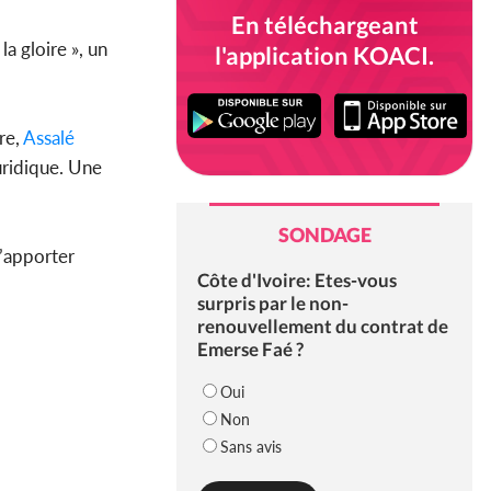
En téléchargeant
a gloire », un
l'application KOACI.
re,
Assalé
uridique. Une
SONDAGE
d’apporter
Côte d'Ivoire: Etes-vous
surpris par le non-
renouvellement du contrat de
Emerse Faé ?
Oui
Non
Sans avis