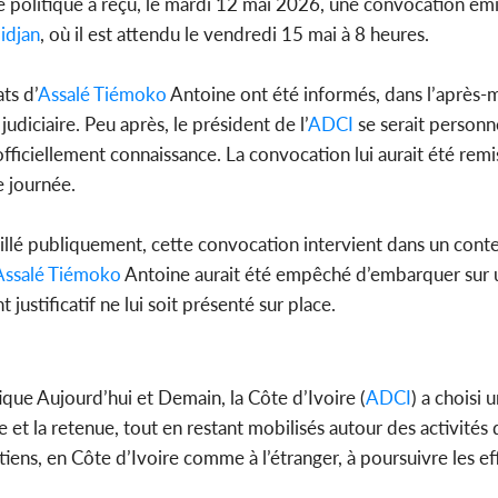
 politique a reçu, le mardi 12 mai 2026, une convocation émis
idjan
, où il est attendu le vendredi 15 mai à 8 heures.
Côte d'Ivo
pas mourir 
des h
ts d’
Assalé Tiémoko
Antoine ont été informés, dans l’après-mi
diciaire. Peu après, le président de l’
ADCI
se serait person
officiellement connaissance. La convocation lui aurait été rem
e journée.
aillé publiquement, cette convocation intervient dans un con
Assalé Tiémoko
Antoine aurait été empêché d’embarquer sur u
ustificatif ne lui soit présenté sur place.
que Aujourd’hui et Demain, la Côte d’Ivoire (
ADCI
) a choisi 
e et la retenue, tout en restant mobilisés autour des activités 
tiens, en Côte d’Ivoire comme à l’étranger, à poursuivre les ef