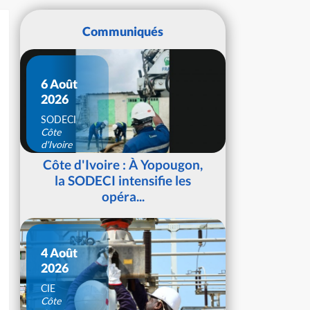
Communiqués
6 Août
2026
SODECI
Côte
d'Ivoire
Côte d'Ivoire : À Yopougon,
la SODECI intensifie les
opéra...
4 Août
2026
CIE
Côte