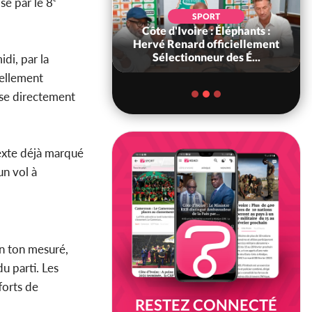
e par le 8ᵉ
SOCIÉTÉ
SPORT
ire : « On ne veut
Côte d'Ivoire : Éléphants :
chez nous », crient
Hervé Renard officiellement
abitants d...
Sélectionneur des É...
di, par la
nellement
ise directement
texte déjà marqué
n vol à
un ton mesuré,
du parti. Les
forts de
RESTEZ CONNECTÉ