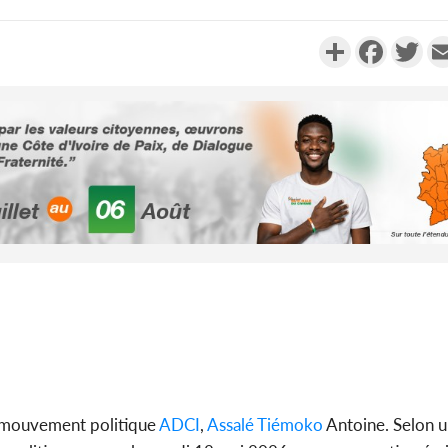
Partager
Faceboo
Twi
Côte d'Ivo
des 100 00
le SYN
Côte d'I
tragiques
ayant fa
du mouvement politique
ADCI
,
Assalé Tiémoko
Antoine. Selon u