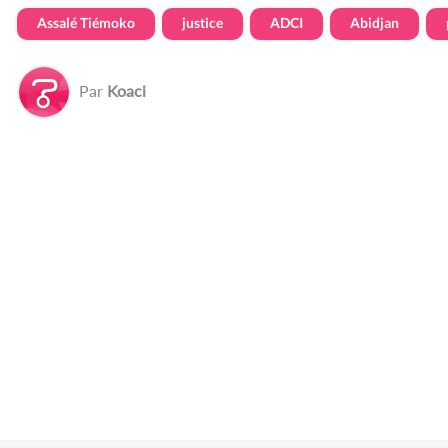
Assalé Tiémoko
justice
ADCI
Abidjan
Par
Koaci