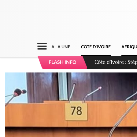
A LA UNE
COTE D'IVOIRE
AFRIQ
Mali : Les FAMa ac
FLASH INFO