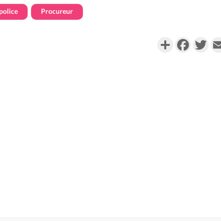
police
Procureur
Partager
Faceboo
Twi