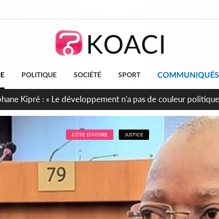
COMMUNIQUÉS
UE
POLITIQUE
SOCIÉTÉ
SPORT
cueillent 254 anciens combattants issus de groupes armés
CÔTE D'IVOIRE
JUSTICE