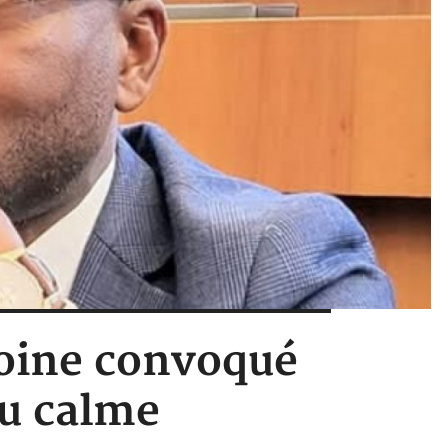
toine convoqué
au calme