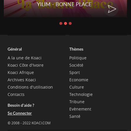
YILIM - BONNE PLACE
RENAR
Général
Thèmes
A la une de Koaci
Politique
Koaci Côte d'Ivoire
Société
Koaci Afrique
Sport
Archives Koaci
Economie
Conditions d'utilisation
Culture
Contacts
Technologie
Tribune
Besoin d'aide ?
Evènement
Se Connecter
Santé
© 2008 - 2022 KOACI.COM