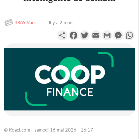
3869 Vues
Il y a 2 mois
Partager
Facebook
Twitter
Email
Gmail
Messen
W
© Koaci.com - samedi 16 mai 2026 - 16:17