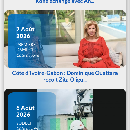
Koné échange avec An...
7 Août
2026
PREMIERE
DAME CI
Côte d'Ivoire
Côte d'Ivoire-Gabon : Dominique Ouattara
reçoit Zita Oligu...
6 Août
2026
SODECI
Côte d'Ivoire