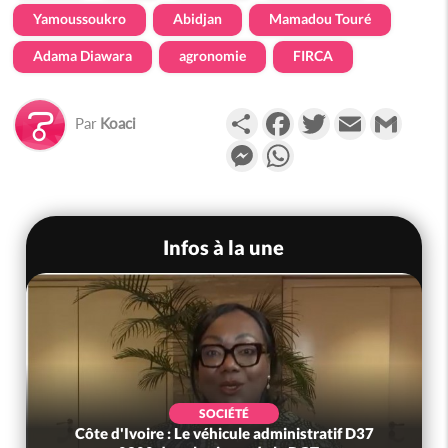
Yamoussoukro
Abidjan
Mamadou Touré
Adama Diawara
agronomie
FIRCA
Partager
Facebook
Twitter
Email
Gmail
Par
Koaci
Messenger
WhatsApp
Infos à la une
SOCIÉTÉ
Côte d'Ivoire : Le véhicule administratif D37
Côt