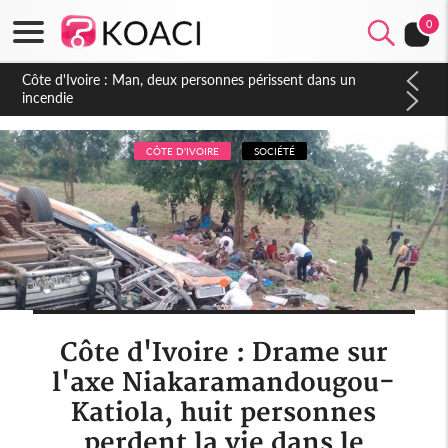
0
Côte d'Ivoire : Séileu, la célébration de la fête nationale
transformée en vaste campagne contre les produits
dépigmentants dangereux
CÔTE D'IVOIRE
SOCIÉTÉ
Côte d'Ivoire : Drame sur
l'axe Niakaramandougou-
Katiola, huit personnes
perdent la vie dans le