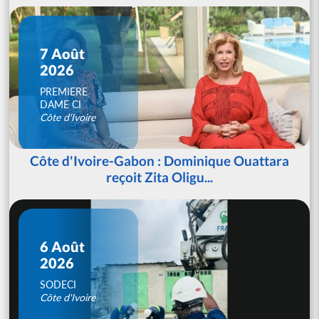
7 Août
2026
PREMIERE
DAME CI
Côte d'Ivoire
Côte d'Ivoire-Gabon : Dominique Ouattara
reçoit Zita Oligu...
6 Août
2026
SODECI
Côte d'Ivoire