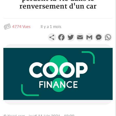
renversement d'un car
4774 Vues
Il y a 1 mois
Partager
Facebook
Twitter
Email
Gmail
Messen
W
© Koaci.com - jeudi 11 juin 2026 - 19:00