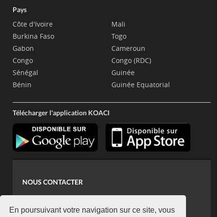
Pays
Côte d'Ivoire
Mali
Burkina Faso
Togo
Gabon
Cameroun
Congo
Congo (RDC)
Sénégal
Guinée
Bénin
Guinée Equatorial
Télécharger l'application KOACI
NOUS CONTACTER
contact@koaci.com
koaci@yahoo.fr
En poursuivant votre navigation sur ce site, vous