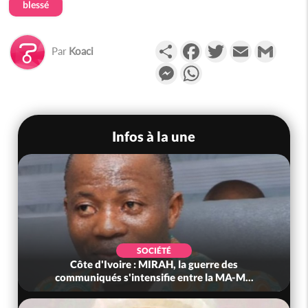
blessé
Partager
Facebook
Twitter
Email
Gmail
Par
Koaci
Messenger
WhatsApp
Infos à la une
SOCIÉTÉ
Côte d'Ivoire : MIRAH, la guerre des
communiqués s'intensifie entre la MA-M...