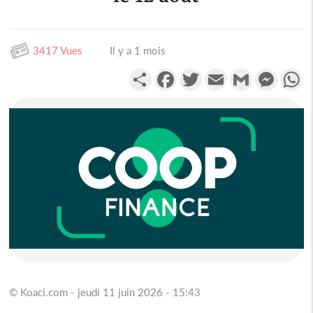
3417 Vues
Il y a 1 mois
Partager
Facebook
Twitter
Email
Gmail
Messen
W
© Koaci.com - jeudi 11 juin 2026 - 15:43