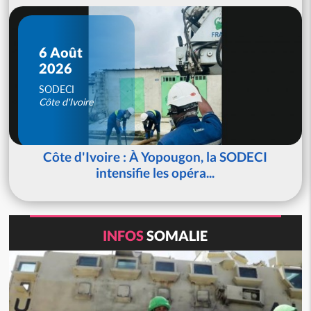
6 Août
2026
SODECI
Côte d'Ivoire
Côte d'Ivoire : À Yopougon, la SODECI
intensifie les opéra...
INFOS
SOMALIE