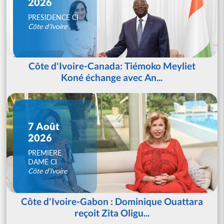
2026
PRESIDENCE CI
Côte d'Ivoire
Côte d'Ivoire-Canada: Tiémoko Meyliet
Koné échange avec An...
7 Août
2026
PREMIERE
DAME CI
Côte d'Ivoire
Côte d'Ivoire-Gabon : Dominique Ouattara
reçoit Zita Oligu...