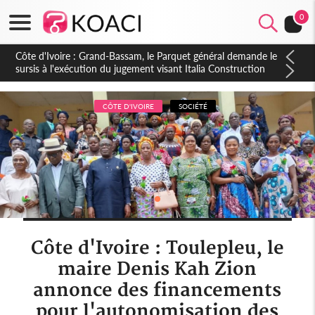
0
Côte d'Ivoire : Indépendance à Dakpadou, la sous-préfète
Hôma Viviane Manissan appelle à une appropriation locale du
PND 2026-2030
CÔTE D'IVOIRE
SOCIÉTÉ
Côte d'Ivoire : Toulepleu, le
maire Denis Kah Zion
annonce des financements
pour l'autonomisation des