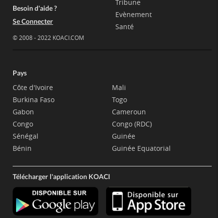
Tribune
Besoin d'aide ?
Evènement
Se Connecter
Santé
© 2008 - 2022 KOACI.COM
Pays
Côte d'Ivoire
Mali
Burkina Faso
Togo
Gabon
Cameroun
Congo
Congo (RDC)
Sénégal
Guinée
Bénin
Guinée Equatorial
Télécharger l'application KOACI