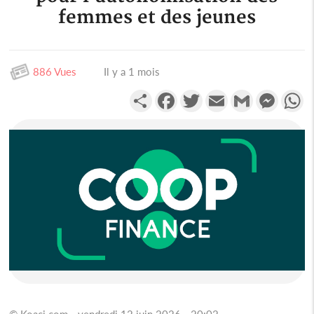
femmes et des jeunes
886 Vues
Il y a 1 mois
Partager
Facebook
Twitter
Email
Gmail
Messen
W
© Koaci.com - vendredi 12 juin 2026 - 20:02