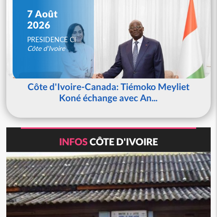
7 Août
2026
PRESIDENCE CI
Côte d'Ivoire
Côte d'Ivoire-Canada: Tiémoko Meyliet
Koné échange avec An...
INFOS
CÔTE D'IVOIRE