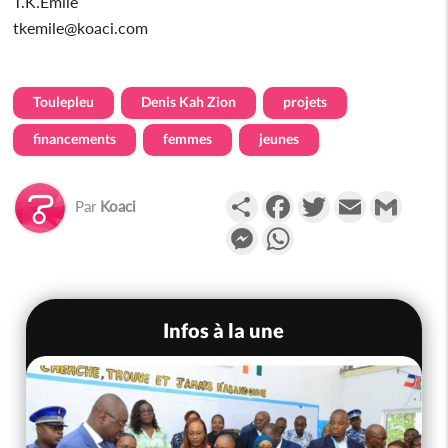
T.K.Emile
tkemile@koaci.com
Toulepleu
Denis Kah Zion
projets
financements
femmes
jeunes
Partager
Facebook
Twitter
Email
Gmail
Par
Koaci
Messenger
WhatsApp
Infos à la une