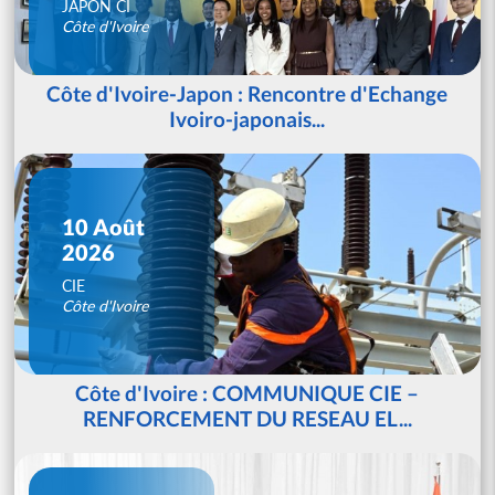
JAPON CI
Côte d'Ivoire
Côte d'Ivoire-Japon : Rencontre d'Echange
Ivoiro-japonais...
10 Août
2026
CIE
Côte d'Ivoire
Côte d'Ivoire : COMMUNIQUE CIE –
RENFORCEMENT DU RESEAU EL...