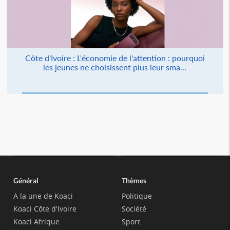
Côte d'Ivoire : L'économie de l'attention : pourquoi
les jeunes ne choisissent plus leur sma...
Général
Thèmes
A la une de Koaci
Politique
Koaci Côte d'Ivoire
Société
Koaci Afrique
Sport