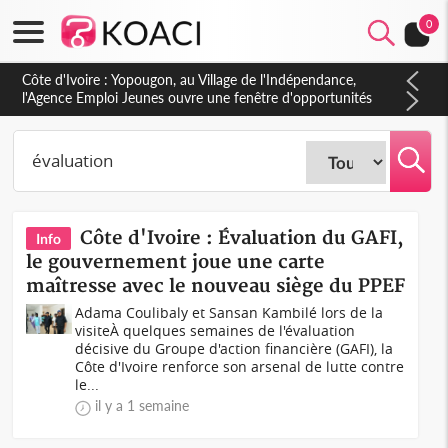
0
Côte d'Ivoire : CHU de Treichville, après la fronde, les agents
contractuels obtiennent un accord avec la direction sur les
arriérés du SMIG 2023
Côte d'Ivoire : Évaluation du GAFI,
Info
le gouvernement joue une carte
maîtresse avec le nouveau siège du PPEF
Adama Coulibaly et Sansan Kambilé lors de la
visiteÀ quelques semaines de l'évaluation
décisive du Groupe d'action financière (GAFI), la
Côte d'Ivoire renforce son arsenal de lutte contre
le...
il y a 1 semaine