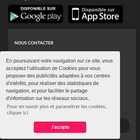
NOUS CONTACTER
contact@koaci.com
koaci@yahoo.fr
En poursuivant votre navigation sur ce site, vous
+225 07 08 85 52 93
acceptez l'utilisation de Cookies pour vous
proposer des publicités adaptées à vos centres
d'intérêts, pour réaliser des statistiques de
NEWSLETTER
navigation, et pour faciliter le partage
Restez connecté via notre newsletter
d'information sur les réseaux sociaux.
S'abonner
Pour en savoir plus et paramétrer les cookies,
Se désabonner
cliquer ici
J'accepte