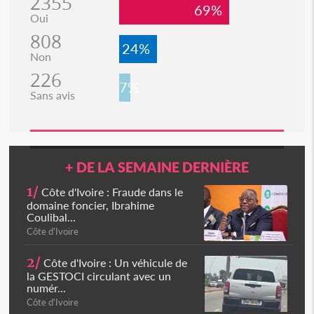
2355
69%
Oui
808
24%
Non
226
7%
Sans avis
+ DE LA SEMAINE DERNIÈRE
1/
Côte d'Ivoire : Fraude dans le
domaine foncier, Ibrahime
Coulibal...
Côte d'Ivoire
2/
Côte d'Ivoire : Un véhicule de
la GESTOCI circulant avec un
numér...
Côte d'Ivoire