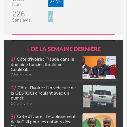
24%
Non
226
7%
Sans avis
+ DE LA SEMAINE DERNIÈRE
1/
Côte d'Ivoire : Fraude dans le
domaine foncier, Ibrahime
Coulibal...
Côte d'Ivoire
2/
Côte d'Ivoire : Un véhicule de
la GESTOCI circulant avec un
numér...
Côte d'Ivoire
3/
Côte d'Ivoire : L'établissement
de la CNI pour les enfants dès
05...