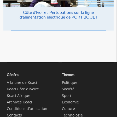
Côte d'Ivoire : Pertubations sur la ligne
d'alimentation électrique de PORT BOUET
Général
Thèmes
A la une de Koaci
Politique
Koaci Côte d'Ivoire
Société
Koaci Afrique
Sport
Archives Koaci
Economie
Conditions d'utilisation
Culture
Contacts
Technologie