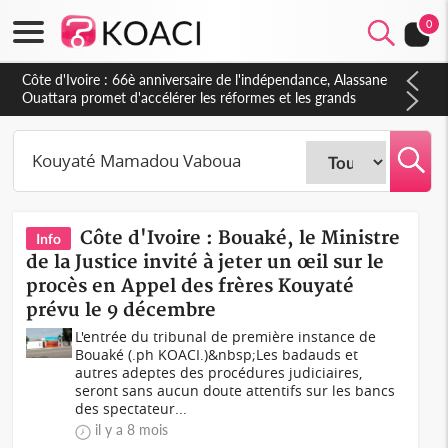
0
Côte d'Ivoire : 66è anniversaire de l'indépendance, Alassane
Ouattara promet d'accélérer les réformes et les grands
investissements pour une nation plus forte et plus prospère
Côte d'Ivoire : Bouaké, le Ministre
Info
de la Justice invité à jeter un œil sur le
procès en Appel des frères Kouyaté
prévu le 9 décembre
L'entrée du tribunal de première instance de
Bouaké (.ph KOACI.)&nbsp;Les badauds et
autres adeptes des procédures judiciaires,
seront sans aucun doute attentifs sur les bancs
des spectateur...
il y a 8 mois