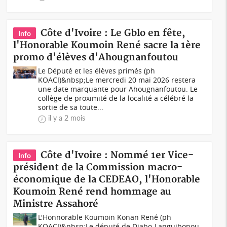
Côte d'Ivoire : Le Gblo en fête,
Info
l'Honorable Koumoin René sacre la 1ère
promo d'élèves d'Ahougnanfoutou
Le Député et les élèves primés (ph
KOACI)&nbsp;Le mercredi 20 mai 2026 restera
une date marquante pour Ahougnanfoutou. Le
collège de proximité de la localité a célébré la
sortie de sa toute...
il y a 2 mois
Côte d'Ivoire : Nommé 1er Vice-
Info
président de la Commission macro-
économique de la CEDEAO, l'Honorable
Koumoin René rend hommage au
Ministre Assahoré
L'Honnorable Koumoin Konan René (ph
KOACI)&nbsp;Le député de Diabo-Languibonou,