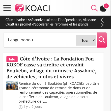
0
Côte d'Ivoire : À Abidjan, Amadou Oury Bah admire le modèle
ivoirien et veut s'en inspirer pour accélérer le développement
de la Guinée
Côte d'Ivoire : La Fondation Fon
Info
KOKOF casse sa tirelire et envahit
Boukébo, village du ministre Assahoré,
de véhicules, motos et vivres
Remise du don à Boukébo (ph KOACI)&nbsp;Une
grande cérémonie de remise de dons et de
renforcement des capacités opérationnelles de
la chefferie de Boukébo, village de la sous-
préfecture de L...
il y a 6 jours