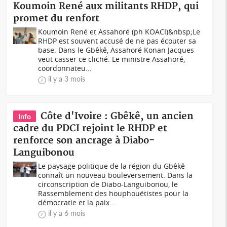
Koumoin René aux militants RHDP, qui
promet du renfort
Koumoin René et Assahoré (ph KOACI)&nbsp;Le
RHDP est souvent accusé de ne pas écouter sa
base. Dans le Gbêkê, Assahoré Konan Jacques
veut casser ce cliché. Le ministre Assahoré,
coordonnateu...
il y a 3 mois
Côte d'Ivoire : Gbêkê, un ancien
Info
cadre du PDCI rejoint le RHDP et
renforce son ancrage à Diabo-
Languibonou
Le paysage politique de la région du Gbêkê
connaît un nouveau bouleversement. Dans la
circonscription de Diabo-Languibonou, le
Rassemblement des houphouëtistes pour la
démocratie et la paix...
il y a 6 mois