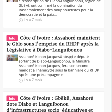
circonscription de Diabo-Languibonou, région de
Gbêkê, ont confirmé la domination du
Rassemblement des houphouëtistes pour la
démocratie et la paix...
il y a 7 mois
Côte d'Ivoire : Assahoré maintient
Info
le Gblo sous l'emprise du RHDP après la
Législative à Diabo-Languibonou
Assahoré Konan Jacques&nbsp;Le député
sortant de Diabo-Languibonou, le Ministre
Assahoré Konan Jacques, fera son second
mandat à l'hémicycle sous la bannière du RHDP.
Après une précampagne e...
il y a 7 mois
Côte d'Ivoire : Gbêkê, Assahoré
Info
dote Diabo et Languibonou
d'infrastructures socio-éducatives et