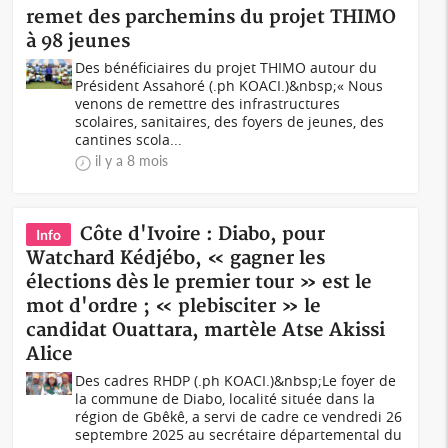
remet des parchemins du projet THIMO
à 98 jeunes
Des bénéficiaires du projet THIMO autour du
Président Assahoré (.ph KOACI.)&nbsp;« Nous
venons de remettre des infrastructures
scolaires, sanitaires, des foyers de jeunes, des
cantines scola...
il y a 8 mois
Côte d'Ivoire : Diabo, pour
Info
Watchard Kédjébo, « gagner les
élections dès le premier tour » est le
mot d'ordre ; « plebisciter » le
candidat Ouattara, martèle Atse Akissi
Alice
Des cadres RHDP (.ph KOACI.)&nbsp;Le foyer de
la commune de Diabo, localité située dans la
région de Gbêkê, a servi de cadre ce vendredi 26
septembre 2025 au secrétaire départemental du