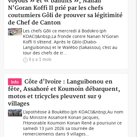
voyous » et « bandits », Nanan
N'Goran Koffi II prié par les chefs
coutumiers Gôli de prouver sa légitimité
de Chef de Canton
Les chefs Gôli ce mercredi à Bodokro (ph
KOACI)&nbsp;La fronde contre Nanan N'Goran
Koffi II s’étend. Après le Gblo (Diabo-
Languibonou) et le Walèbo (Sakassou), c’est au
tour des chefs de tr...
il y a 1 mois
Côte d'Ivoire : Languibonou en
Info
fête, Assahoré et Koumoin débarquent,
motos et tricycles pleuvent sur 9
villages
L'apothéose à Boukébo (ph KOACI)&nbsp;Au nom
du Ministre Assahoré Konan Jacques,
l’Honorable Koumoin Konan René a poursuivi ce
samedi 13 juin 2026 sa tournée de
remerciements dans 9 villages...