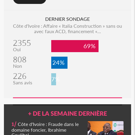
DERNIER SONDAGE
Côte d'Ivoire : Affaire « Italia Construction » sans ou
avec faux ACD, financement «...
2355
69%
Oui
808
24%
Non
226
7%
Sans avis
+ DE LA SEMAINE DERNIÈRE
1/
Côte d'Ivoire : Fraude dans le
domaine foncier, Ibrahime
Coulibal...