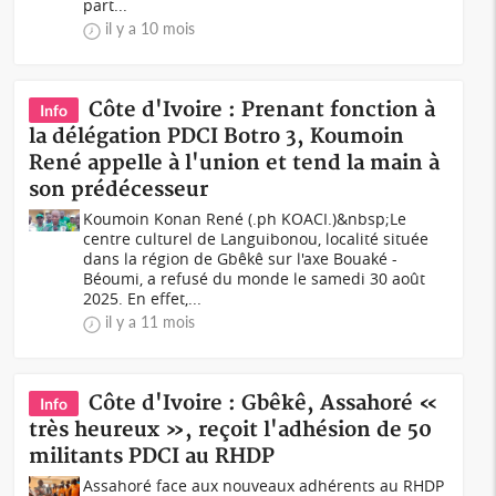
part...
il y a 10 mois
Côte d'Ivoire : Prenant fonction à
Info
la délégation PDCI Botro 3, Koumoin
René appelle à l'union et tend la main à
son prédécesseur
Koumoin Konan René (.ph KOACI.)&nbsp;Le
centre culturel de Languibonou, localité située
dans la région de Gbêkê sur l'axe Bouaké -
Béoumi, a refusé du monde le samedi 30 août
2025. En effet,...
il y a 11 mois
Côte d'Ivoire : Gbêkê, Assahoré «
Info
très heureux », reçoit l'adhésion de 50
militants PDCI au RHDP
Assahoré face aux nouveaux adhérents au RHDP