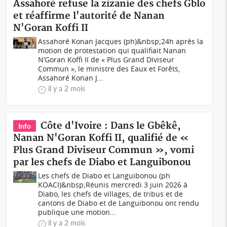
Assahoré refuse la zizanie des chefs Gblo
et réaffirme l'autorité de Nanan
N'Goran Koffi II
Assahoré Konan Jacques (ph)&nbsp;24h après la
motion de protestation qui qualifiait Nanan
N’Goran Koffi II de « Plus Grand Diviseur
Commun », le ministre des Eaux et Forêts,
Assahoré Konan J...
il y a 2 mois
Côte d'Ivoire : Dans le Gbêkê,
Info
Nanan N'Goran Koffi II, qualifié de «
Plus Grand Diviseur Commun », vomi
par les chefs de Diabo et Languibonou
Les chefs de Diabo et Languibonou (ph
KOACI)&nbsp;Réunis mercredi 3 juin 2026 à
Diabo, les chefs de villages, de tribus et de
cantons de Diabo et de Languibonou ont rendu
publique une motion...
il y a 2 mois