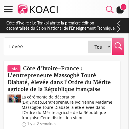
0
Côte d'Ivoire : PPA-CI, Gbagbo délègue une partie de ses
prérogatives de président à 05 cadres, vers sa retraite
politique ?
Côte d'Ivoire-France :
Info
L'entrepreneure Massogbè Touré
Diabaté, élevée dans l'Ordre du Mérite
agricole de la République française
La cérémonie de décoration
(DR)&nbsp;L’entrepreneure ivoirienne Madame
Massogbè Touré Diabaté, a été élevée dans
l'Ordre du Mérite agricole de la République
française.Cette distinction vient...
il y a 2 semaines