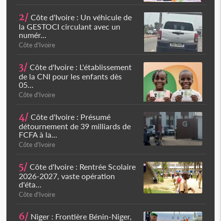
2/
Côte d'Ivoire : Un véhicule de
la GESTOCI circulant avec un
numér...
Côte d'Ivoire
3/
Côte d'Ivoire : L'établissement
de la CNI pour les enfants dès
05...
Côte d'Ivoire
4/
Côte d'Ivoire : Présumé
détournement de 39 milliards de
FCFA à la...
Côte d'Ivoire
5/
Côte d'Ivoire : Rentrée Scolaire
2026-2027, vaste opération
d'éta...
Côte d'Ivoire
6/
Niger : Frontière Bénin-Niger,