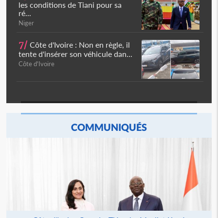
les conditions de Tiani pour sa
ré...
Niger
7/
Côte d'Ivoire : Non en règle, il
tente d'insérer son véhicule dan...
Côte d'Ivoire
COMMUNIQUÉS