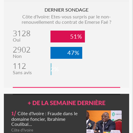
DERNIER SONDAGE
Côte d'Ivoire: Etes-vous surpris par le non-
renouvellement du contrat de Emerse Faé ?
3128
51%
Oui
2902
47%
Non
112
2%
Sans avis
+ DE LA SEMAINE DERNIÈRE
1/
Côte d'Ivoire : Fraude dans le
domaine foncier, Ibrahime
Coulibal...
Côte d'Ivoire