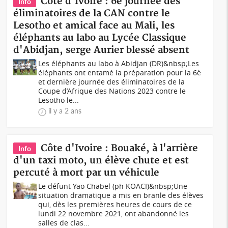
Côte d'Ivoire : 6è journée des
Info
éliminatoires de la CAN contre le
Lesotho et amical face au Mali, les
éléphants au labo au Lycée Classique
d'Abidjan, serge Aurier blessé absent
Les éléphants au labo à Abidjan (DR)&nbsp;Les
éléphants ont entamé la préparation pour la 6è
et dernière journée des éliminatoires de la
Coupe d’Afrique des Nations 2023 contre le
Lesotho le...
il y a 2 ans
Côte d'Ivoire : Bouaké, à l'arrière
Info
d'un taxi moto, un élève chute et est
percuté à mort par un véhicule
Le défunt Yao Chabel (ph KOACI)&nbsp;Une
situation dramatique a mis en branle des élèves
qui, dès les premières heures de cours de ce
lundi 22 novembre 2021, ont abandonné les
salles de clas...