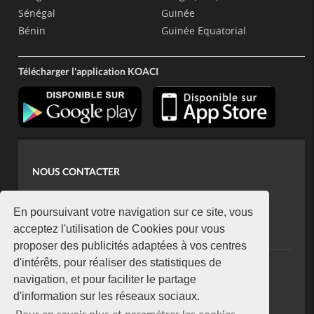
Sénégal
Guinée
Bénin
Guinée Equatorial
Télécharger l'application KOACI
NOUS CONTACTER
contact@koaci.com
koaci@yahoo.fr
En poursuivant votre navigation sur ce site, vous
+225 07 08 85 52 93
acceptez l'utilisation de Cookies pour vous
proposer des publicités adaptées à vos centres
d'intérêts, pour réaliser des statistiques de
NEWSLETTER
navigation, et pour faciliter le partage
Restez connecté via notre newsletter
d'information sur les réseaux sociaux.
S'abonner
Pour en savoir plus et paramétrer les cookies,