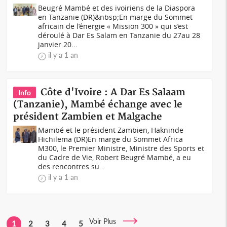
Beugré Mambé et des ivoiriens de la Diaspora
en Tanzanie (DR)&nbsp;En marge du Sommet
africain de l’énergie « Mission 300 » qui s’est
déroulé à Dar Es Salam en Tanzanie du 27au 28
janvier 20...
il y a 1 an
Côte d'Ivoire : A Dar Es Salaam
Info
(Tanzanie), Mambé échange avec le
président Zambien et Malgache
Mambé et le président Zambien, Hakninde
Hichilema (DR)En marge du Sommet Africa
M300, le Premier Ministre, Ministre des Sports et
du Cadre de Vie, Robert Beugré Mambé, a eu
des rencontres su...
il y a 1 an
Voir Plus
1
2
3
4
5