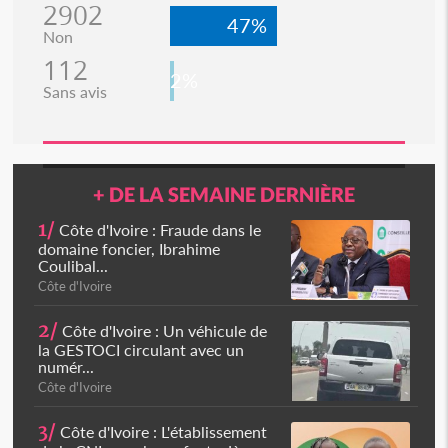
2902
47%
Non
112
2%
Sans avis
+ DE LA SEMAINE DERNIÈRE
1/
Côte d'Ivoire : Fraude dans le
domaine foncier, Ibrahime
Coulibal...
Côte d'Ivoire
2/
Côte d'Ivoire : Un véhicule de
la GESTOCI circulant avec un
numér...
Côte d'Ivoire
3/
Côte d'Ivoire : L'établissement