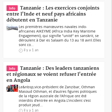
Tanzanie : Les exercices conjoints
Info
entre l'Inde et neuf pays africains
débutent en Tanzanie
Les premières manœuvres navales indo-
africaines AIKEYME (Africa India Key Maritime
Engagement), qui signifie "unité" en sanskrit, se
déroulent à Dar es Salaam du 13 au 18 avril.Elles
sont co...
il y a 1 an
Tanzanie : Des leaders tanzaniens
Info
et régionaux se voient refuser l'entrée
en Angola
Le&nbsp;vice-président de Zanzibar, Othman
Masoud Othman, et d'autres figures politiques
de la région australe de l'Afrique ont été
interdits d'entrée en Angola.L'incident s'est
produit jeud...
il y a 1 an