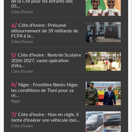
de la CNI pour les enfants dès
05...
Côte d'Ivoire
4/
Côte d'Ivoire : Présumé
détournement de 39 milliards de
FCFA à la...
Côte d'Ivoire
5/
Côte d'Ivoire : Rentrée Scolaire
2026-2027, vaste opération
d'éta...
Côte d'Ivoire
6/
Niger : Frontière Bénin-Niger,
les conditions de Tiani pour sa
ré...
Niger
7/
Côte d'Ivoire : Non en règle, il
tente d'insérer son véhicule dan...
Côte d'Ivoire