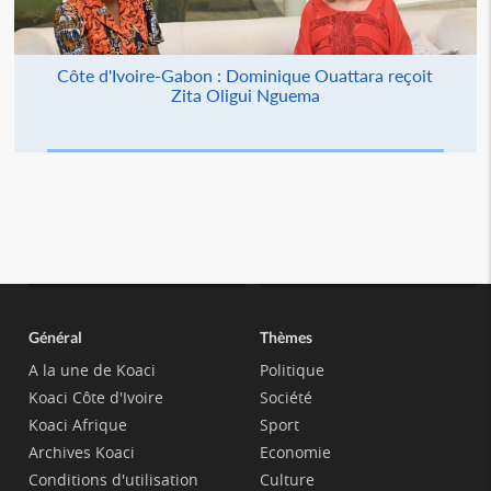
Côte d'Ivoire-Gabon : Dominique Ouattara reçoit
Zita Oligui Nguema
Général
Thèmes
A la une de Koaci
Politique
Koaci Côte d'Ivoire
Société
Koaci Afrique
Sport
Archives Koaci
Economie
Conditions d'utilisation
Culture