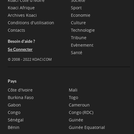
Koaci Côte d'Ivoire
Société
Koaci Afrique
Sport
Archives Koaci
Economie
Conditions d'utilisation
Culture
Contacts
Technologie
Tribune
Besoin d'aide ?
Evènement
Se Connecter
Santé
© 2008 - 2022 KOACI.COM
Pays
Côte d'Ivoire
Mali
Burkina Faso
Togo
Gabon
Cameroun
Congo
Congo (RDC)
Sénégal
Guinée
Bénin
Guinée Equatorial