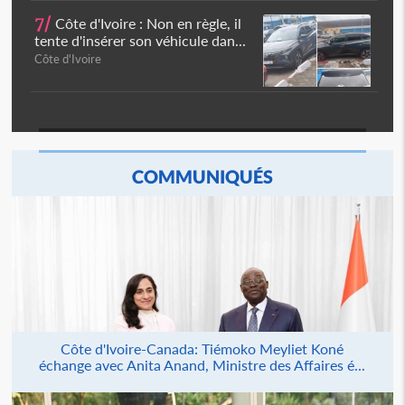
7/
Côte d'Ivoire : Non en règle, il
tente d'insérer son véhicule dan...
Côte d'Ivoire
COMMUNIQUÉS
Côte d'Ivoire-Canada: Tiémoko Meyliet Koné
échange avec Anita Anand, Ministre des Affaires é...