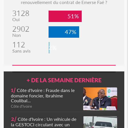
renouvellement du contrat de Emerse Faé ?
3128
51%
Oui
2902
47%
Non
112
2%
Sans avis
+ DE LA SEMAINE DERNIÈRE
1/
Côte d'Ivoire : Fraude dans le
domaine foncier, Ibrahime
Coulibal...
Côte d'Ivoire
2/
Côte d'Ivoire : Un véhicule de
la GESTOCI circulant avec un