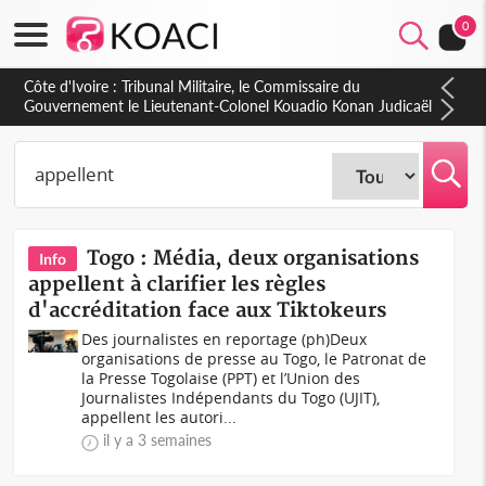
0
Côte d'Ivoire : Tribunal Militaire, le Commissaire du
Gouvernement le Lieutenant-Colonel Kouadio Konan Judicaël
fait le bilan de l'année judiciaire 2025-2026
Togo : Média, deux organisations
Info
appellent à clarifier les règles
d'accréditation face aux Tiktokeurs
Des journalistes en reportage (ph)Deux
organisations de presse au Togo, le Patronat de
la Presse Togolaise (PPT) et l’Union des
Journalistes Indépendants du Togo (UJIT),
appellent les autori...
il y a 3 semaines