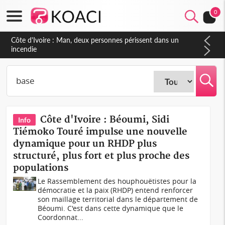
0
Côte d'Ivoire : Séileu, la célébration de la fête nationale
transformée en vaste campagne contre les produits
dépigmentants dangereux
Côte d'Ivoire : Béoumi, Sidi
Info
Tiémoko Touré impulse une nouvelle
dynamique pour un RHDP plus
structuré, plus fort et plus proche des
populations
Le Rassemblement des houphouëtistes pour la
démocratie et la paix (RHDP) entend renforcer
son maillage territorial dans le département de
Béoumi. C'est dans cette dynamique que le
Coordonnat...