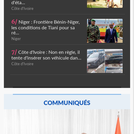
d'éta...
Côte d'Ivoire
6/
Niger : Frontière Bénin-Niger,
les conditions de Tiani pour sa
ré...
Niger
7/
Côte d'Ivoire : Non en règle, il
tente d'insérer son véhicule dan...
Côte d'Ivoire
COMMUNIQUÉS