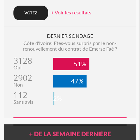
+ Voir les resultats
DERNIER SONDAGE
Côte d'Ivoire: Etes-vous surpris par le non-
renouvellement du contrat de Emerse Faé ?
3128
51%
Oui
2902
47%
Non
112
2%
Sans avis
+ DE LA SEMAINE DERNIÈRE