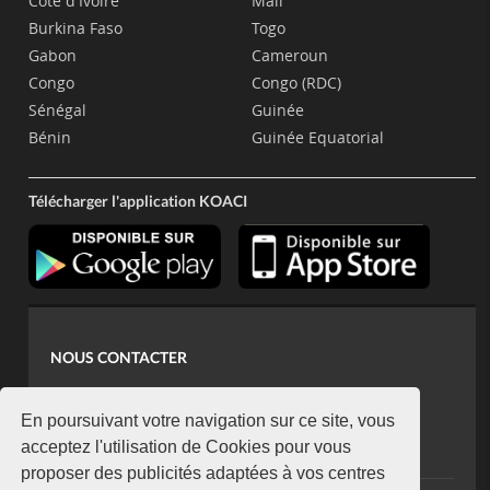
Côte d'Ivoire
Mali
Burkina Faso
Togo
Gabon
Cameroun
Congo
Congo (RDC)
Sénégal
Guinée
Bénin
Guinée Equatorial
Télécharger l'application KOACI
NOUS CONTACTER
contact@koaci.com
koaci@yahoo.fr
En poursuivant votre navigation sur ce site, vous
+225 07 08 85 52 93
acceptez l'utilisation de Cookies pour vous
proposer des publicités adaptées à vos centres