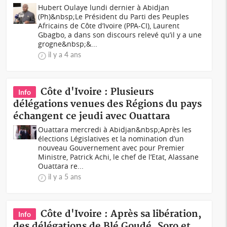
Hubert Oulaye lundi dernier à Abidjan
(Ph)&nbsp; Le Président du Parti des Peuples
Africains de Côte d’Ivoire (PPA-CI), Laurent
Gbagbo, a dans son discours relevé qu’il y a une
grogne&nbsp;&...
il y a 4 ans
Côte d'Ivoire : Plusieurs
Info
délégations venues des Régions du pays
échangent ce jeudi avec Ouattara
Ouattara mercredi à Abidjan&nbsp;Après les
élections Législatives et la nomination d’un
nouveau Gouvernement avec pour Premier
Ministre, Patrick Achi, le chef de l’Etat, Alassane
Ouattara re...
il y a 5 ans
Côte d'Ivoire : Après sa libération,
Info
des délégations de Blé Goudé, Soro et