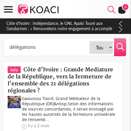
0
Sierra Leone : Un projet de réforme constitutionnelle en
gestation, points clés des amendements, un exclu d'avance
Côte d'Ivoire : Grande Mediature
Info
de la République, vers la fermeture de
l'ensemble des 21 délégations
régionales ?
Gaoussou Touré, Grand Médiateur de la
République (DR)&nbsp;Selon des informations
de sources concordantes, il serait envisagé par
les hautes autorités de la fermeture unilatérale
de l'ensemb...
il y a 2 mois