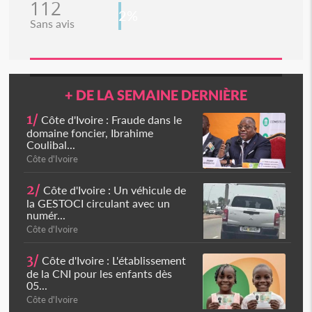
112
2%
Sans avis
+ DE LA SEMAINE DERNIÈRE
1/
Côte d'Ivoire : Fraude dans le
domaine foncier, Ibrahime
Coulibal...
Côte d'Ivoire
2/
Côte d'Ivoire : Un véhicule de
la GESTOCI circulant avec un
numér...
Côte d'Ivoire
3/
Côte d'Ivoire : L'établissement
de la CNI pour les enfants dès
05...
Côte d'Ivoire