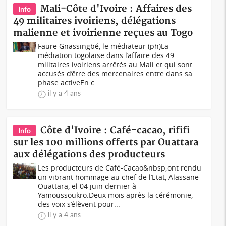
Mali-Côte d'Ivoire : Affaires des
Info
49 militaires ivoiriens, délégations
malienne et ivoirienne reçues au Togo
Faure Gnassingbé, le médiateur (ph)La
médiation togolaise dans l’affaire des 49
militaires ivoiriens arrêtés au Mali et qui sont
accusés d’être des mercenaires entre dans sa
phase activeEn c...
il y a 4 ans
Côte d'Ivoire : Café-cacao, rififi
Info
sur les 100 millions offerts par Ouattara
aux délégations des producteurs
Les producteurs de Café-Cacao&nbsp;ont rendu
un vibrant hommage au chef de l’Etat, Alassane
Ouattara, el 04 juin dernier à
Yamoussoukro.Deux mois après la cérémonie,
des voix s’élèvent pour...
il y a 4 ans