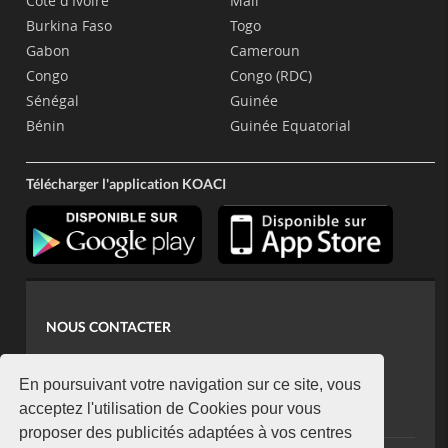
Côte d'Ivoire
Mali
Burkina Faso
Togo
Gabon
Cameroun
Congo
Congo (RDC)
Sénégal
Guinée
Bénin
Guinée Equatorial
Télécharger l'application KOACI
NOUS CONTACTER
contact@koaci.com
koaci@yahoo.fr
En poursuivant votre navigation sur ce site, vous
+225 07 08 85 52 93
acceptez l'utilisation de Cookies pour vous
proposer des publicités adaptées à vos centres