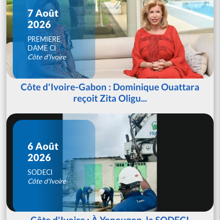
7 Août
2026
PREMIERE
DAME CI
Côte d'Ivoire
Côte d'Ivoire-Gabon : Dominique Ouattara
reçoit Zita Oligu...
6 Août
2026
SODECI
Côte d'Ivoire
Côte d'Ivoire : À Yopougon, la SODECI