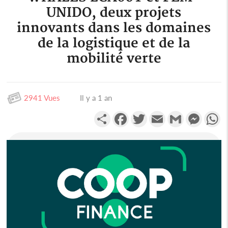
UNIDO, deux projets
innovants dans les domaines
de la logistique et de la
mobilité verte
2941 Vues
Il y a 1 an
Partager
Facebook
Twitter
Email
Gmail
Messen
W