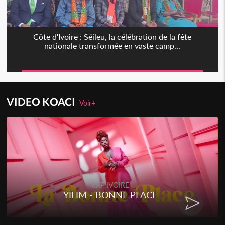
Côte d'Ivoire : Séileu, la célébration de la fête
nationale transformée en vaste camp...
VIDEO KOACI
Voir+
RE
RAP IVOIRE
NE PLACE
RENARD BARAKISSA 
CHAT