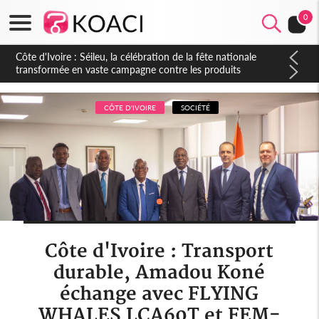
0
Côte d'Ivoire : Séileu, la célébration de la fête nationale
transformée en vaste campagne contre les produits
dépigmentants dangereux
CÔTE D'IVOIRE
SOCIÉTÉ
Côte d'Ivoire : Transport
durable, Amadou Koné
échange avec FLYING
WHALES LCA60T et FEM-