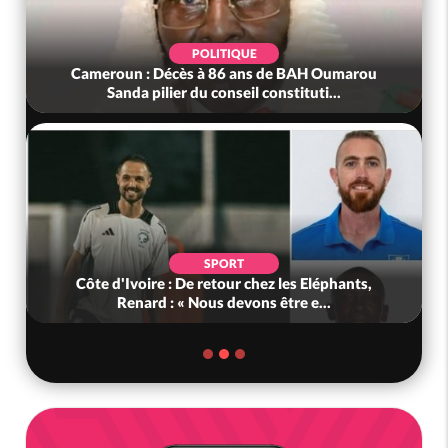
POLITIQUE
meroun : Décès à 86 ans de BAH Oumarou
Bénin : L'a
Sanda pilier du conseil constituti...
SPORT
ôte d'Ivoire : De retour chez les Eléphants,
Ghana : K
Renard : « Nous devons être e...
Défe