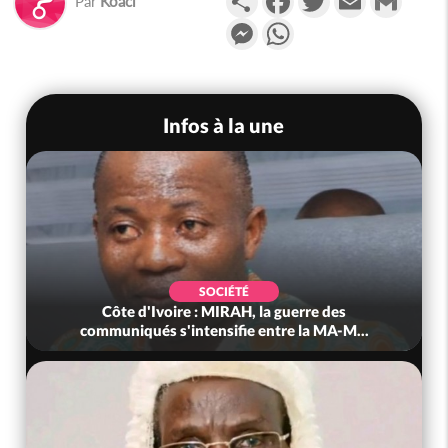
Par
Koaci
Messenger
WhatsApp
Infos à la une
SOCIÉTÉ
Côte d'Ivoire : MIRAH, la guerre des
Côte d'I
ommuniqués s'intensifie entre la MA-M...
anni