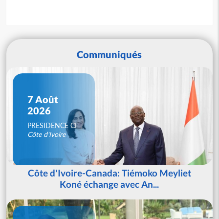
Communiqués
7 Août
2026
PRESIDENCE CI
Côte d'Ivoire
Côte d'Ivoire-Canada: Tiémoko Meyliet
Koné échange avec An...