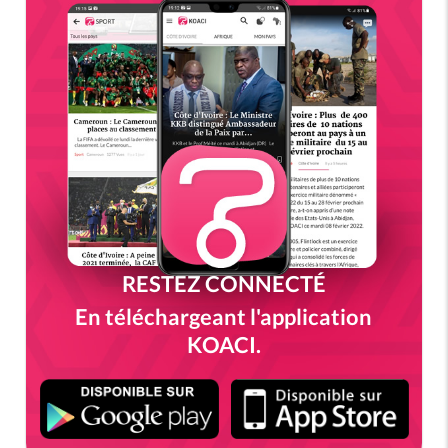
RESTEZ CONNECTÉ
En téléchargeant l'application
KOACI.