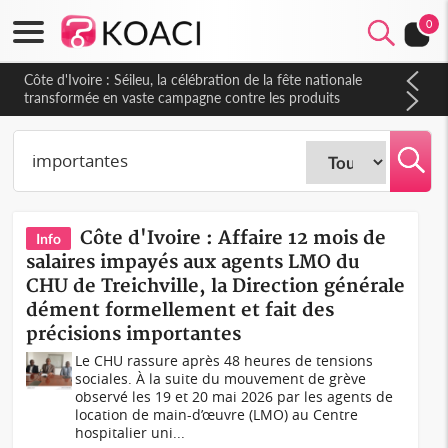
0
Côte d'Ivoire : Séileu, la célébration de la fête nationale
transformée en vaste campagne contre les produits
dépigmentants dangereux
Côte d'Ivoire : Affaire 12 mois de
Info
salaires impayés aux agents LMO du
CHU de Treichville, la Direction générale
dément formellement et fait des
précisions importantes
Le CHU rassure après 48 heures de tensions
sociales. À la suite du mouvement de grève
observé les 19 et 20 mai 2026 par les agents de
location de main-d’œuvre (LMO) au Centre
hospitalier uni...