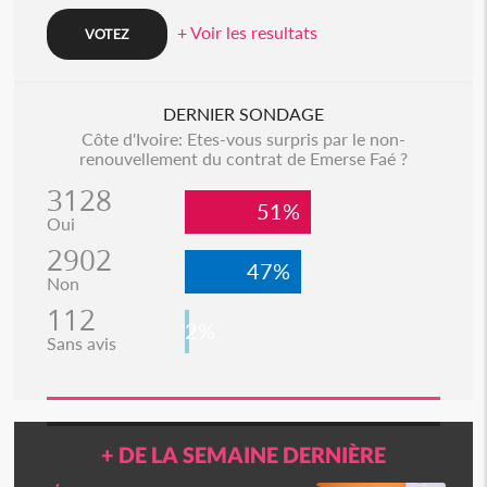
+ Voir les resultats
DERNIER SONDAGE
Côte d'Ivoire: Etes-vous surpris par le non-
renouvellement du contrat de Emerse Faé ?
3128
51%
Oui
2902
47%
Non
112
2%
Sans avis
+ DE LA SEMAINE DERNIÈRE