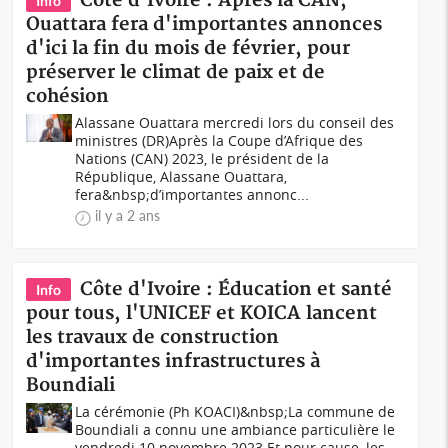
Côte d'Ivoire : Après la CAN,
Info
Ouattara fera d'importantes annonces
d'ici la fin du mois de février, pour
préserver le climat de paix et de
cohésion
Alassane Ouattara mercredi lors du conseil des
ministres (DR)Après la Coupe d’Afrique des
Nations (CAN) 2023, le président de la
République, Alassane Ouattara,
fera&nbsp;d’importantes annonc...
il y a 2 ans
Côte d'Ivoire : Éducation et santé
Info
pour tous, l'UNICEF et KOICA lancent
les travaux de construction
d'importantes infrastructures à
Boundiali
La cérémonie (Ph KOACI)&nbsp;La commune de
Boundiali a connu une ambiance particulière le
vendredi 10 novembre 2023.Et pour cause, les