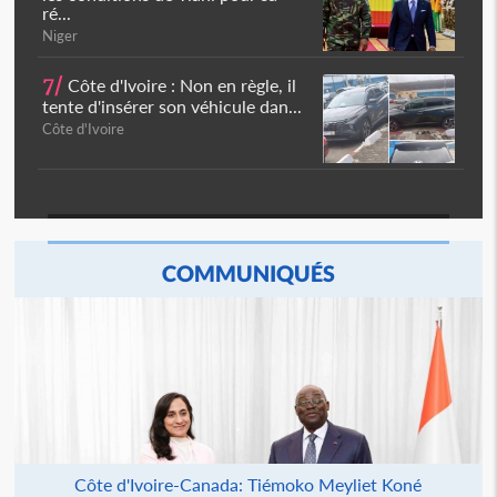
ré...
Niger
7/
Côte d'Ivoire : Non en règle, il
tente d'insérer son véhicule dan...
Côte d'Ivoire
COMMUNIQUÉS
Côte d'Ivoire-Canada: Tiémoko Meyliet Koné