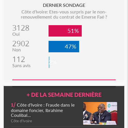
DERNIER SONDAGE
Côte d'Ivoire: Etes-vous surpris par le non-
renouvellement du contrat de Emerse Faé ?
3128
51%
Oui
2902
47%
Non
112
2%
Sans avis
+ DE LA SEMAINE DERNIÈRE
1/
Côte d'Ivoire : Fraude dans le
domaine foncier, Ibrahime
Coulibal...
Côte d'Ivoire