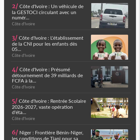
2/
Côte d'Ivoire : Un véhicule de
la GESTOCI circulant avec un
numér...
Côte d'Ivoire
3/
Côte d'Ivoire : L'établissement
de la CNI pour les enfants dès
05...
Côte d'Ivoire
4/
Côte d'Ivoire : Présumé
détournement de 39 milliards de
FCFA à la...
Côte d'Ivoire
5/
Côte d'Ivoire : Rentrée Scolaire
2026-2027, vaste opération
d'éta...
Côte d'Ivoire
6/
Niger : Frontière Bénin-Niger,
les conditions de Tiani pour sa