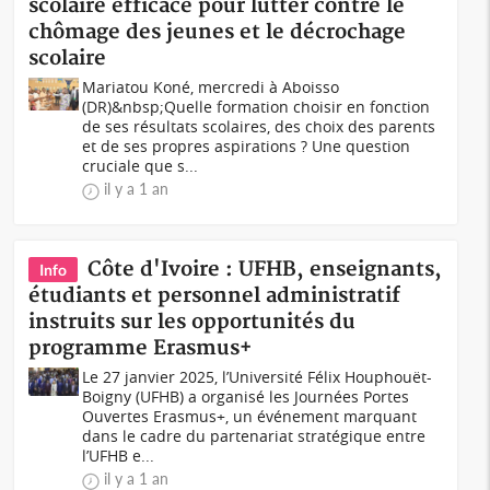
scolaire efficace pour lutter contre le
chômage des jeunes et le décrochage
scolaire
Mariatou Koné, mercredi à Aboisso
(DR)&nbsp;Quelle formation choisir en fonction
de ses résultats scolaires, des choix des parents
et de ses propres aspirations ? Une question
cruciale que s...
il y a 1 an
Côte d'Ivoire : UFHB, enseignants,
Info
étudiants et personnel administratif
instruits sur les opportunités du
programme Erasmus+
Le 27 janvier 2025, l’Université Félix Houphouët-
Boigny (UFHB) a organisé les Journées Portes
Ouvertes Erasmus+, un événement marquant
dans le cadre du partenariat stratégique entre
l’UFHB e...
il y a 1 an