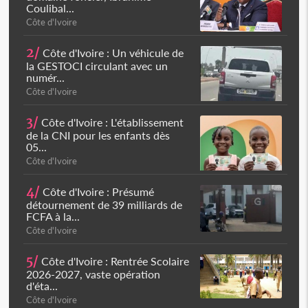
Coulibal...
Côte d'Ivoire
2/
Côte d'Ivoire : Un véhicule de
la GESTOCI circulant avec un
numér...
Côte d'Ivoire
3/
Côte d'Ivoire : L'établissement
de la CNI pour les enfants dès
05...
Côte d'Ivoire
4/
Côte d'Ivoire : Présumé
détournement de 39 milliards de
FCFA à la...
Côte d'Ivoire
5/
Côte d'Ivoire : Rentrée Scolaire
2026-2027, vaste opération
d'éta...
Côte d'Ivoire