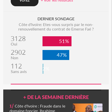
DERNIER SONDAGE
Côte d'Ivoire: Etes-vous surpris par le non-
renouvellement du contrat de Emerse Faé ?
3128
51%
Oui
2902
47%
Non
112
2%
Sans avis
+ DE LA SEMAINE DERNIÈRE
1/
Côte d'Ivoire : Fraude dans le
domaine foncier, Ibrahime