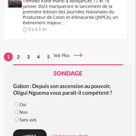
Tiémoko Koné mardi à AbidjanLes 17 et 18
janvier 2025 marqueront le lancement de la
première édition des Journées Nationales du
Producteur de Coton et d'Anacarde (JNPCA), un
événement majeur...
il y a 1 an
Voir Plus
1
2
3
4
5
SONDAGE
Gabon : Depuis son ascension au pouvoir,
Oligui Nguema vous parait-il compétent ?
Oui
Non
Sans avis
+ Voir les resultats