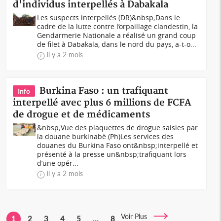
d'individus interpellés à Dabakala
Les suspects interpellés (DR)&nbsp;Dans le
cadre de la lutte contre l’orpaillage clandestin, la
Gendarmerie Nationale a réalisé un grand coup
de filet à Dabakala, dans le nord du pays, a-t-o...
il y a 2 mois
Burkina Faso : un trafiquant
Info
interpellé avec plus 6 millions de FCFA
de drogue et de médicaments
&nbsp;Vue des plaquettes de drogue saisies par
la douane burkinabè (Ph)Les services des
douanes du Burkina Faso ont&nbsp;interpellé et
présenté à la presse un&nbsp;trafiquant lors
d’une opér...
il y a 2 mois
Voir Plus
1
2
3
4
5
...
8