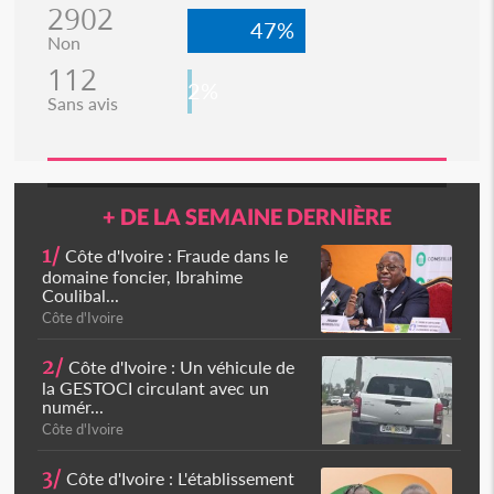
2902
47%
Non
112
2%
Sans avis
+ DE LA SEMAINE DERNIÈRE
1/
Côte d'Ivoire : Fraude dans le
domaine foncier, Ibrahime
Coulibal...
Côte d'Ivoire
2/
Côte d'Ivoire : Un véhicule de
la GESTOCI circulant avec un
numér...
Côte d'Ivoire
3/
Côte d'Ivoire : L'établissement