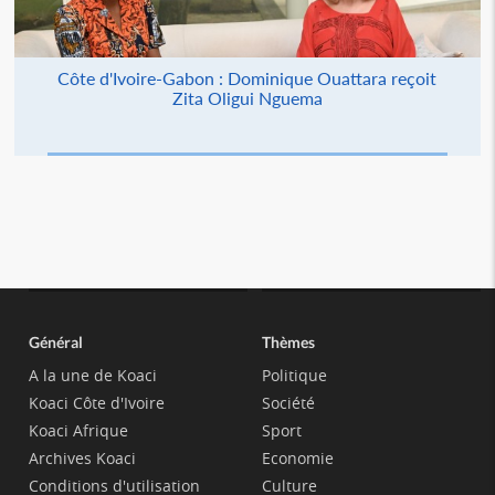
Côte d'Ivoire-Gabon : Dominique Ouattara reçoit
Zita Oligui Nguema
Général
Thèmes
A la une de Koaci
Politique
Koaci Côte d'Ivoire
Société
Koaci Afrique
Sport
Archives Koaci
Economie
Conditions d'utilisation
Culture