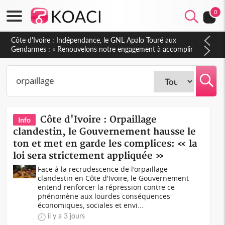
0
Sierra Leone : Un projet de réforme constitutionnelle en
gestation, points clés des amendements, un exclu d'avance
Côte d'Ivoire : Orpaillage
Info
clandestin, le Gouvernement hausse le
ton et met en garde les complices: « la
loi sera strictement appliquée »
Face à la recrudescence de l'orpaillage
clandestin en Côte d'Ivoire, le Gouvernement
entend renforcer la répression contre ce
phénomène aux lourdes conséquences
économiques, sociales et envi...
il y a 3 jours