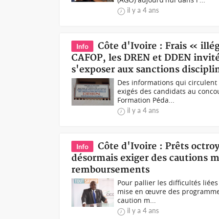
il y a 4 ans
Côte d'Ivoire : Frais « il
Info
CAFOP, les DREN et DDEN invités
s'exposer aux sanctions discipli
Des informations qui circulent
exigés des candidats au concou
Formation Péda...
il y a 4 ans
Côte d'Ivoire : Prêts octr
Info
désormais exiger des cautions mor
remboursements
Pour pallier les difficultés li
mise en œuvre des programmes
caution m...
il y a 4 ans