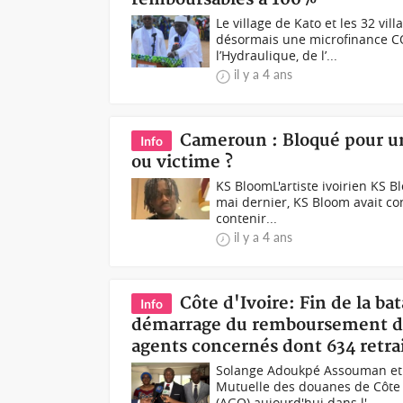
Le village de Kato et les 32 vi
désormais une microfinance CO
l’Hydraulique, de l’...
il y a 4 ans
Cameroun : Bloqué pour un
Info
ou victime ?
KS BloomL'artiste ivoirien KS
mai dernier, KS Bloom avait co
contenir...
il y a 4 ans
Côte d'Ivoire: Fin de la ba
Info
démarrage du remboursement des 
agents concernés dont 634 retra
Solange Adoukpé Assouman et 
Mutuelle des douanes de Côte 
(AGO) aujourd'hui dans l'...