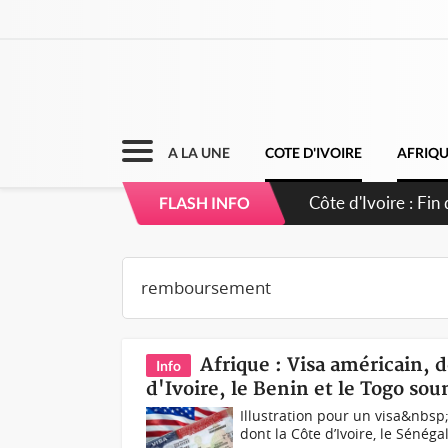
A LA UNE
COTE D'IVOIRE
AFRIQ
Côte d'Ivoire : O
FLASH INFO
Afrique : Visa américain, 
Info
d'Ivoire, le Benin et le Togo so
Illustration pour un visa&nbsp
dont la Côte d’Ivoire, le Sénégal