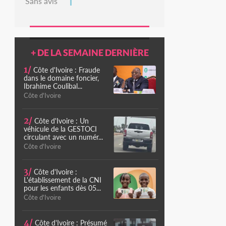
Sans avis
+ DE LA SEMAINE DERNIÈRE
1/
Côte d'Ivoire : Fraude
dans le domaine foncier,
Ibrahime Coulibal...
Côte d'Ivoire
2/
Côte d'Ivoire : Un
véhicule de la GESTOCI
circulant avec un numér...
Côte d'Ivoire
3/
Côte d'Ivoire :
L'établissement de la CNI
pour les enfants dès 05...
Côte d'Ivoire
4/
Côte d'Ivoire : Présumé