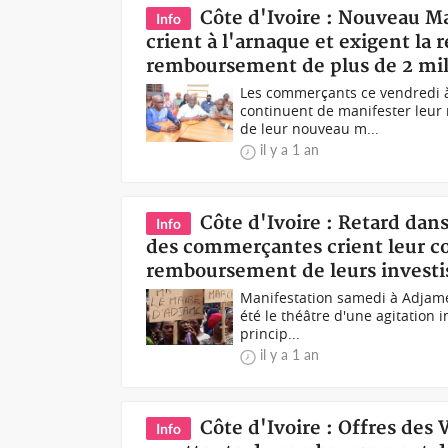
Côte d'Ivoire : Nouveau 
Info
crient à l'arnaque et exigent la 
remboursement de plus de 2 mill
Les commerçants ce vendredi 
continuent de manifester leur 
de leur nouveau m...
il y a 1 an
Côte d'Ivoire : Retard da
Info
des commerçantes crient leur col
remboursement de leurs invest
Manifestation samedi à Adjamé
été le théâtre d'une agitation 
princip...
il y a 1 an
Côte d'Ivoire : Offres des 
Info