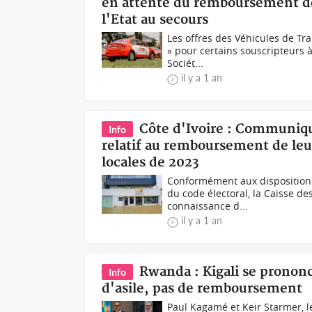
en attente du remboursement de
l'Etat au secours
Les offres des Véhicules de T
» pour certains souscripteurs à
Sociét...
il y a 1 an
Côte d'Ivoire : Communiqu
Info
relatif au remboursement de leu
locales de 2023
Conformément aux dispositions
du code électoral, la Caisse de
connaissance d...
il y a 1 an
Rwanda : Kigali se prononc
Info
d'asile, pas de remboursement
Paul Kagamé et Keir Starmer, 