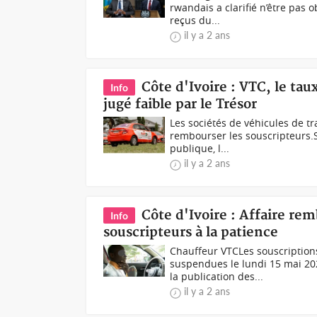
rwandais a clarifié n’être pas 
reçus du...
il y a 2 ans
Côte d'Ivoire : VTC, le ta
Info
jugé faible par le Trésor
Les sociétés de véhicules de tr
rembourser les souscripteurs.S
publique, l...
il y a 2 ans
Côte d'Ivoire : Affaire r
Info
souscripteurs à la patience
Chauffeur VTCLes souscription
suspendues le lundi 15 mai 20
la publication des...
il y a 2 ans