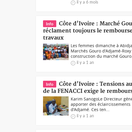
il y a 6 mois
Côte d'Ivoire : Marché G
Info
réclament toujours le rembourse
travaux
Les femmes dimanche à Abidja
Marchés Gouro d'Adjamé-Roxy (
construction du marché Gouro.
il y a 1 an
Côte d'Ivoire : Tensions 
Info
de la FENACCI exige le rembou
Karim SanogoLe Directeur géné
apporter des éclaircissements
d'Adjamé. Ces ten...
il y a 1 an