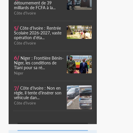
détournement de 39
milliards de FCFA à la...
Côte d'Ivoire
5/
Côte d'Ivoire : Rentrée
Scolaire 2026-2027, vaste
opération d'éta...
Côte d'Ivoire
6/
Niger : Frontière Bénin-
Niger, les conditions de
Tiani pour sa ré...
Niger
7/
Côte d'Ivoire : Non en
règle, il tente d'insérer son
véhicule dan...
Côte d'Ivoire