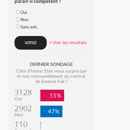
parait-il compétent ?
Oui
Non
Sans avis
+ Voir les resultats
DERNIER SONDAGE
Côte d'Ivoire: Etes-vous surpris par
le non-renouvellement du contrat
de Emerse Faé ?
3128
51%
Oui
2902
47%
Non
110
2%