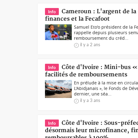
Cameroun : L'argent de la
Info
finances et la Fecafoot
Samuel Eto'o président de la F
rappelle depuis plusieurs sema
remboursement du créd...
il y a 2 ans
Côte d'Ivoire : Mini-bus «
Info
facilités de remboursements
En prélude à la mise en circul
L'Abidjanais », le Fonds de Dé
dernier, une séa...
il y a 3 ans
Côte d'Ivoire : Sous-préfec
Info
désormais leur microfinance, fi
remboursables à 100%