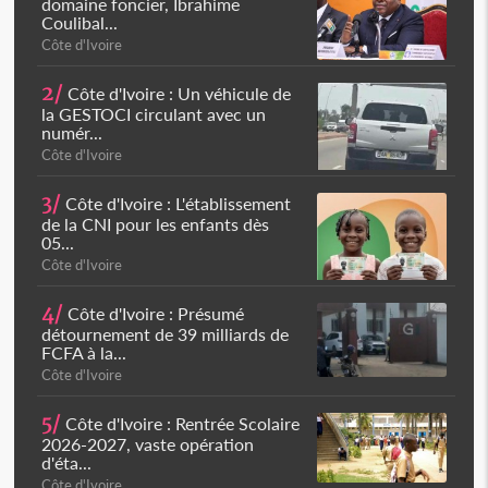
domaine foncier, Ibrahime
Coulibal...
Côte d'Ivoire
2/
Côte d'Ivoire : Un véhicule de
la GESTOCI circulant avec un
numér...
Côte d'Ivoire
3/
Côte d'Ivoire : L'établissement
de la CNI pour les enfants dès
05...
Côte d'Ivoire
4/
Côte d'Ivoire : Présumé
détournement de 39 milliards de
FCFA à la...
Côte d'Ivoire
5/
Côte d'Ivoire : Rentrée Scolaire
2026-2027, vaste opération
d'éta...
Côte d'Ivoire