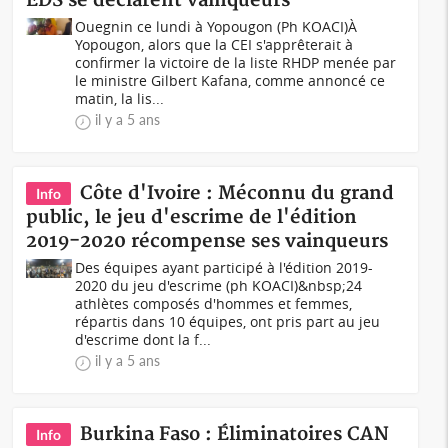
EDS se déclarent vainqueurs
Ouegnin ce lundi à Yopougon (Ph KOACI)À
Yopougon, alors que la CEI s'apprêterait à
confirmer la victoire de la liste RHDP menée par
le ministre Gilbert Kafana, comme annoncé ce
matin, la lis...
il y a 5 ans
Côte d'Ivoire : Méconnu du grand
Info
public, le jeu d'escrime de l'édition
2019-2020 récompense ses vainqueurs
Des équipes ayant participé à l'édition 2019-
2020 du jeu d'escrime (ph KOACI)&nbsp;24
athlètes composés d'hommes et femmes,
répartis dans 10 équipes, ont pris part au jeu
d'escrime dont la f...
il y a 5 ans
Burkina Faso : Éliminatoires CAN
Info