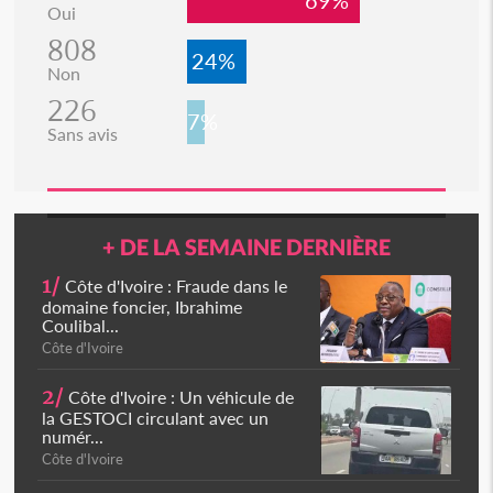
69%
Oui
808
24%
Non
226
7%
Sans avis
+ DE LA SEMAINE DERNIÈRE
1/
Côte d'Ivoire : Fraude dans le
domaine foncier, Ibrahime
Coulibal...
Côte d'Ivoire
2/
Côte d'Ivoire : Un véhicule de
la GESTOCI circulant avec un
numér...
Côte d'Ivoire