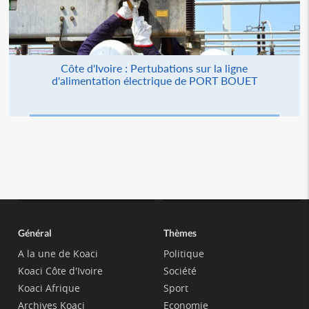
Côte d'Ivoire : Pertubations sur la ligne
d'alimentation électrique de PORT BOUET
Général
Thèmes
A la une de Koaci
Politique
Koaci Côte d'Ivoire
Société
Koaci Afrique
Sport
Archives Koaci
Economie