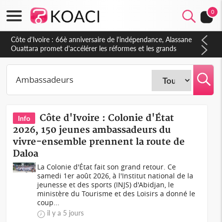
0
Côte d'Ivoire : À Abidjan, Amadou Oury Bah admire le modèle
ivoirien et veut s'en inspirer pour accélérer le développement
de la Guinée
Côte d'Ivoire : Colonie d'État
Info
2026, 150 jeunes ambassadeurs du
vivre-ensemble prennent la route de
Daloa
La Colonie d'État fait son grand retour. Ce
samedi 1er août 2026, à l'Institut national de la
jeunesse et des sports (INJS) d'Abidjan, le
ministère du Tourisme et des Loisirs a donné le
coup...
il y a 5 jours