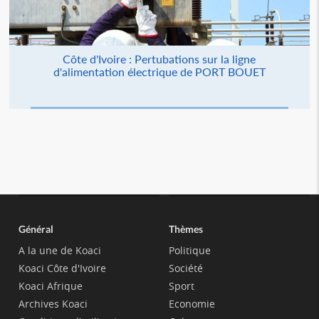
Côte d'Ivoire : Pertubations sur la ligne
d'alimentation électrique de PORT BOUET
Général
Thèmes
A la une de Koaci
Politique
Koaci Côte d'Ivoire
Société
Koaci Afrique
Sport
Archives Koaci
Economie