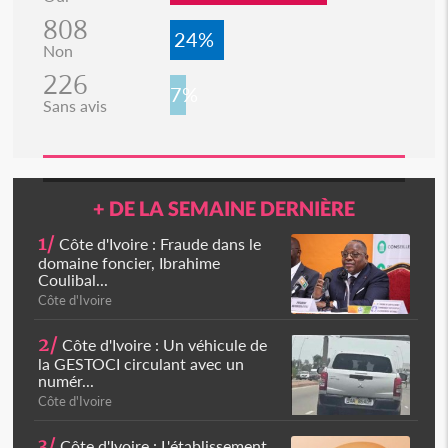
808
24%
Non
226
7%
Sans avis
+ DE LA SEMAINE DERNIÈRE
1/
Côte d'Ivoire : Fraude dans le
domaine foncier, Ibrahime
Coulibal...
Côte d'Ivoire
2/
Côte d'Ivoire : Un véhicule de
la GESTOCI circulant avec un
numér...
Côte d'Ivoire
3/
Côte d'Ivoire : L'établissement