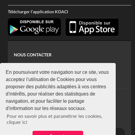
Télécharger l'application KOACI
NOUS CONTACTER
contact@koaci.com
koaci@yahoo.fr
En poursuivant votre navigation sur ce site, vous
+225 07 08 85 52 93
acceptez l'utilisation de Cookies pour vous
proposer des publicités adaptées à vos centres
d'intérêts, pour réaliser des statistiques de
NEWSLETTER
navigation, et pour faciliter le partage
Restez connecté via notre newsletter
d'information sur les réseaux sociaux.
S'abonner
Pour en savoir plus et paramétrer les cookies,
Se désabonner
cliquer ici