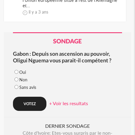
l'Union européenne situé à l'est de l'Allemagne
et...
il y a 3 ans
SONDAGE
Gabon : Depuis son ascension au pouvoir,
Oligui Nguema vous parait-il compétent ?
Oui
Non
Sans avis
+ Voir les resultats
DERNIER SONDAGE
Côte d'Ivoire: Etes-vous surpris par le non-