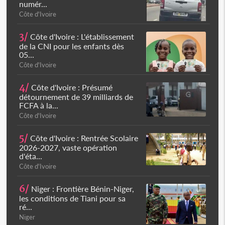
numér...
Côte d'Ivoire
3/
Côte d'Ivoire : L'établissement
de la CNI pour les enfants dès
05...
Côte d'Ivoire
4/
Côte d'Ivoire : Présumé
détournement de 39 milliards de
FCFA à la...
Côte d'Ivoire
5/
Côte d'Ivoire : Rentrée Scolaire
2026-2027, vaste opération
d'éta...
Côte d'Ivoire
6/
Niger : Frontière Bénin-Niger,
les conditions de Tiani pour sa
ré...
Niger