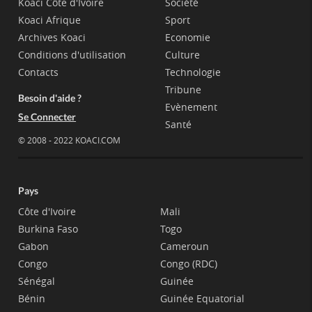
Koaci Côte d'Ivoire
Société
Koaci Afrique
Sport
Archives Koaci
Economie
Conditions d'utilisation
Culture
Contacts
Technologie
Tribune
Besoin d'aide ?
Evènement
Se Connecter
Santé
© 2008 - 2022 KOACI.COM
Pays
Côte d'Ivoire
Mali
Burkina Faso
Togo
Gabon
Cameroun
Congo
Congo (RDC)
Sénégal
Guinée
Bénin
Guinée Equatorial