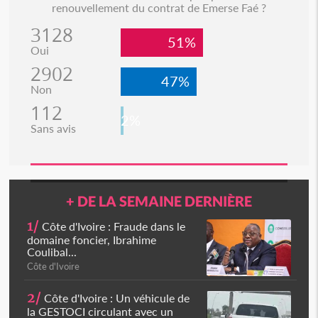
renouvellement du contrat de Emerse Faé ?
3128
51%
Oui
2902
47%
Non
112
2%
Sans avis
+ DE LA SEMAINE DERNIÈRE
1/
Côte d'Ivoire : Fraude dans le
domaine foncier, Ibrahime
Coulibal...
Côte d'Ivoire
2/
Côte d'Ivoire : Un véhicule de
la GESTOCI circulant avec un