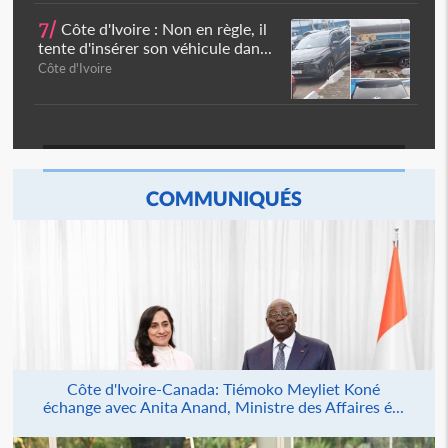
7/
Côte d'Ivoire : Non en règle, il
tente d'insérer son véhicule dan...
Côte d'Ivoire
COMMUNIQUÉS
Côte d'Ivoire-Canada: Tiémoko Meyliet Koné
échange avec Anita Anand, Ministre des Affaires é...