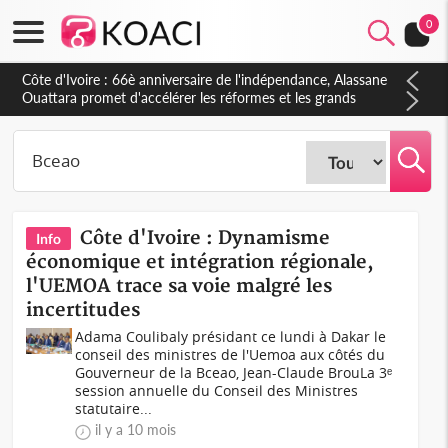
0
Côte d'Ivoire : À Abidjan, Amadou Oury Bah admire le modèle
ivoirien et veut s'en inspirer pour accélérer le développement
de la Guinée
Côte d'Ivoire : Dynamisme
Info
économique et intégration régionale,
l'UEMOA trace sa voie malgré les
incertitudes
Adama Coulibaly présidant ce lundi à Dakar le
conseil des ministres de l'Uemoa aux côtés du
Gouverneur de la Bceao, Jean-Claude BrouLa 3ᵉ
session annuelle du Conseil des Ministres
statutaire...
il y a 10 mois