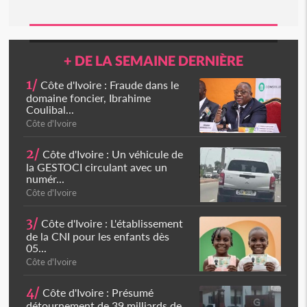
+ DE LA SEMAINE DERNIÈRE
1/
Côte d'Ivoire : Fraude dans le
domaine foncier, Ibrahime
Coulibal...
Côte d'Ivoire
2/
Côte d'Ivoire : Un véhicule de
la GESTOCI circulant avec un
numér...
Côte d'Ivoire
3/
Côte d'Ivoire : L'établissement
de la CNI pour les enfants dès
05...
Côte d'Ivoire
4/
Côte d'Ivoire : Présumé
détournement de 39 milliards de