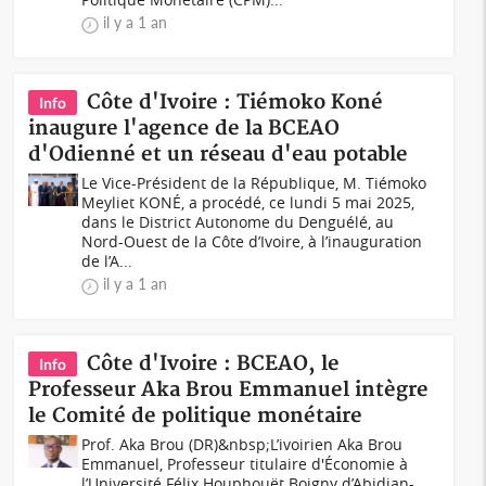
il y a 1 an
Côte d'Ivoire : Tiémoko Koné
Info
inaugure l'agence de la BCEAO
d'Odienné et un réseau d'eau potable
Le Vice-Président de la République, M. Tiémoko
Meyliet KONÉ, a procédé, ce lundi 5 mai 2025,
dans le District Autonome du Denguélé, au
Nord-Ouest de la Côte d’Ivoire, à l’inauguration
de l’A...
il y a 1 an
Côte d'Ivoire : BCEAO, le
Info
Professeur Aka Brou Emmanuel intègre
le Comité de politique monétaire
Prof. Aka Brou (DR)&nbsp;L’ivoirien Aka Brou
Emmanuel, Professeur titulaire d'Économie à
l’Université Félix Houphouët Boigny d’Abidjan-