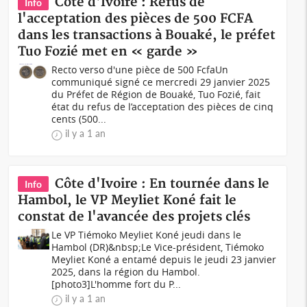
Côte d'Ivoire : Refus de
Info
l'acceptation des pièces de 500 FCFA
dans les transactions à Bouaké, le préfet
Tuo Fozié met en « garde »
Recto verso d'une pièce de 500 FcfaUn
communiqué signé ce mercredi 29 janvier 2025
du Préfet de Région de Bouaké, Tuo Fozié, fait
état du refus de l’acceptation des pièces de cinq
cents (500...
il y a 1 an
Côte d'Ivoire : En tournée dans le
Info
Hambol, le VP Meyliet Koné fait le
constat de l'avancée des projets clés
Le VP Tiémoko Meyliet Koné jeudi dans le
Hambol (DR)&nbsp;Le Vice-président, Tiémoko
Meyliet Koné a entamé depuis le jeudi 23 janvier
2025, dans la région du Hambol.
[photo3]L'homme fort du P...
il y a 1 an