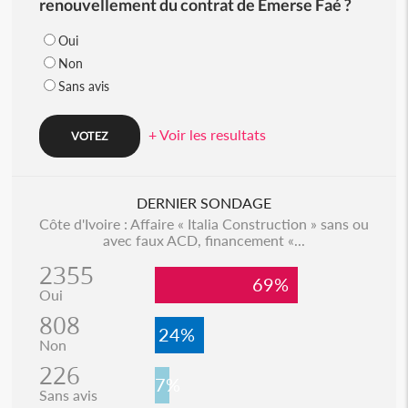
renouvellement du contrat de Emerse Faé ?
Oui
Non
Sans avis
+ Voir les resultats
DERNIER SONDAGE
Côte d'Ivoire : Affaire « Italia Construction » sans ou
avec faux ACD, financement «...
2355
69%
Oui
808
24%
Non
226
7%
Sans avis