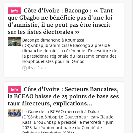
Côte d'Ivoire : Bacongo : « Tant
Info
que Gbagbo ne bénéficie pas d'une loi
d'amnistie, il ne peut pas être inscrit
sur les listes électorales »
Bacongo dimanche à Koumassi
(DR)&nbsp;Ibrahim Cissé Bacongo a présidé
dimanche dernier la cérémonie d’investiture de
la présidente régionale du Rassemblement des
Houphouëtistes pour la Démoc...
il y a 1 an
Côte d'Ivoire : Secteurs Bancaires,
Info
la BCEAO baisse de 25 points de base ses
taux directeurs, explications…
Le Gouv de la BCEAO mercredi à Dakar
(DR)&nbsp;&nbsp;Le Gouverneur Jean-Claude
Kassi Brou&nbsp;a présidé, le mercredi 4 juin
2025, la réunion ordinaire du Comité de
Politique Monétaire (CPM)...