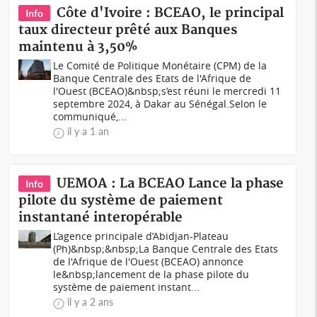
Côte d'Ivoire : BCEAO, le principal
Info
taux directeur prêté aux Banques
maintenu à 3,50%
Le Comité de Politique Monétaire (CPM) de la
Banque Centrale des Etats de l'Afrique de
l'Ouest (BCEAO)&nbsp;s’est réuni le mercredi 11
septembre 2024, à Dakar au Sénégal.Selon le
communiqué,...
il y a 1 an
UEMOA : La BCEAO Lance la phase
Info
pilote du système de paiement
instantané interopérable
L’agence principale d’Abidjan-Plateau
(Ph)&nbsp;&nbsp;La Banque Centrale des Etats
de l'Afrique de l'Ouest (BCEAO) annonce
le&nbsp;lancement de la phase pilote du
système de paiement instant...
il y a 2 ans