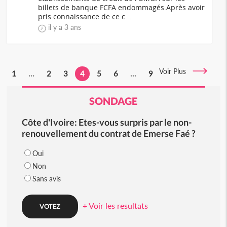
billets de banque FCFA endommagés.Après avoir
pris connaissance de ce c...
il y a 3 ans
Voir Plus
1
...
2
3
4
5
6
...
9
SONDAGE
Côte d'Ivoire: Etes-vous surpris par le non-
renouvellement du contrat de Emerse Faé ?
Oui
Non
Sans avis
+ Voir les resultats