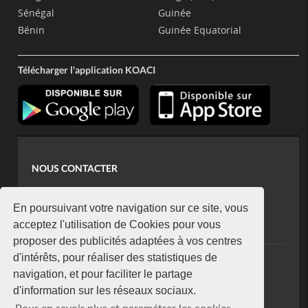
Sénégal
Guinée
Bénin
Guinée Equatorial
Télécharger l'application KOACI
NOUS CONTACTER
contact@koaci.com
koaci@yahoo.fr
En poursuivant votre navigation sur ce site, vous
+225 07 08 85 52 93
acceptez l'utilisation de Cookies pour vous
proposer des publicités adaptées à vos centres
d'intérêts, pour réaliser des statistiques de
NEWSLETTER
navigation, et pour faciliter le partage
Restez connecté via notre newsletter
d'information sur les réseaux sociaux.
S'abonner
Pour en savoir plus et paramétrer les cookies,