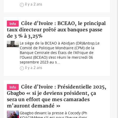
il y a 2 ans
Côte d'Ivoire : BCEAO, le principal
Info
taux directeur prêté aux banques passe
de 3 % à 3,25%
Le siège de la BCEAO à Abidjan (DR)&nbsp;Le
Comité de Politique Monétaire (CPM) de la
Banque Centrale des États de l'Afrique de
l'Ouest (BCEAO) s’est réuni le mercredi 06
septembre 2023 au s...
il y a 2 ans
Côte d'Ivoire : Présidentielle 2025,
Info
Gbagbo « si je deviens président, ça
sera un effort que mes camarades
m'auront demandé »
Gbagbo devant la presse à Cocody (Ph
KOACI)Même s’il est pour l’heure dans