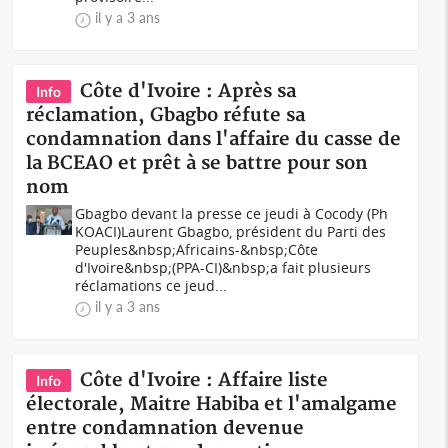
il y a 3 ans
Côte d'Ivoire : Après sa
Info
réclamation, Gbagbo réfute sa
condamnation dans l'affaire du casse de
la BCEAO et prêt à se battre pour son
nom
Gbagbo devant la presse ce jeudi à Cocody (Ph
KOACI)Laurent Gbagbo, président du Parti des
Peuples&nbsp;Africains-&nbsp;Côte
d'Ivoire&nbsp;(PPA-CI)&nbsp;a fait plusieurs
réclamations ce jeud...
il y a 3 ans
Côte d'Ivoire : Affaire liste
Info
électorale, Maitre Habiba et l'amalgame
entre condamnation devenue