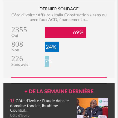
DERNIER SONDAGE
Côte d'Ivoire : Affaire « Italia Construction » sans ou
avec faux ACD, financement «...
2355
69%
Oui
808
24%
Non
226
7%
Sans avis
+ DE LA SEMAINE DERNIÈRE
1/
Côte d'Ivoire : Fraude dans le
domaine foncier, Ibrahime
Coulibal...
Côte d'Ivoire