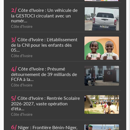
2/
Côte d'Ivoire : Un véhicule de
la GESTOCI circulant avec un
numér...
Côte d'Ivoire
3/
Côte d'Ivoire : L'établissement
de la CNI pour les enfants dès
05...
Côte d'Ivoire
4/
Côte d'Ivoire : Présumé
détournement de 39 milliards de
FCFA à la...
Côte d'Ivoire
5/
Côte d'Ivoire : Rentrée Scolaire
2026-2027, vaste opération
d'éta...
Côte d'Ivoire
6/
Niger : Frontière Bénin-Niger,