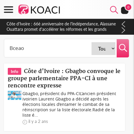
0
Côte d'Ivoire : À Abidjan, Amadou Oury Bah admire le modèle
ivoirien et veut s'en inspirer pour accélérer le développement
de la Guinée
Côte d'Ivoire : Gbagbo convoque le
Info
groupe parlementaire PPA-CI à une
rencontre expresse
Gbagbo, président du PPA-CIL’ancien président
ivoirien Laurent Gbagbo a décidé après les
élections locales d’entamer le combat de sa
réinscription sur la liste électorale.Radié de la
liste é...
il y a 2 ans