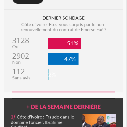
DERNIER SONDAGE
Côte d'Ivoire: Etes-vous surpris par le non-
renouvellement du contrat de Emerse Faé ?
3128
51%
Oui
2902
47%
Non
112
2%
Sans avis
+ DE LA SEMAINE DERNIÈRE
1/
Côte d'Ivoire : Fraude dans le
domaine foncier, Ibrahime
Coulibal...