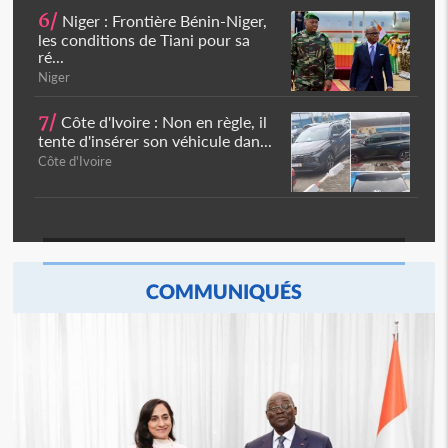
6/
Niger : Frontière Bénin-Niger,
les conditions de Tiani pour sa
ré...
Niger
7/
Côte d'Ivoire : Non en règle, il
tente d'insérer son véhicule dan...
Côte d'Ivoire
COMMUNIQUÉS