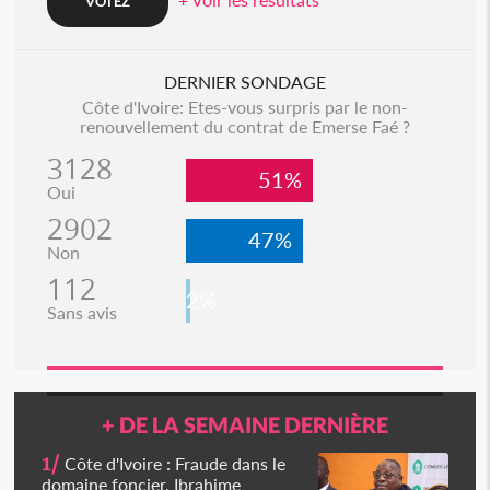
DERNIER SONDAGE
Côte d'Ivoire: Etes-vous surpris par le non-
renouvellement du contrat de Emerse Faé ?
3128
51%
Oui
2902
47%
Non
112
2%
Sans avis
+ DE LA SEMAINE DERNIÈRE
1/
Côte d'Ivoire : Fraude dans le
domaine foncier, Ibrahime