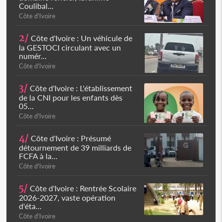
Coulibal...
Côte d'Ivoire
2/
Côte d'Ivoire : Un véhicule de
la GESTOCI circulant avec un
numér...
Côte d'Ivoire
3/
Côte d'Ivoire : L'établissement
de la CNI pour les enfants dès
05...
Côte d'Ivoire
4/
Côte d'Ivoire : Présumé
détournement de 39 milliards de
FCFA à la...
Côte d'Ivoire
5/
Côte d'Ivoire : Rentrée Scolaire
2026-2027, vaste opération
d'éta...
Côte d'Ivoire