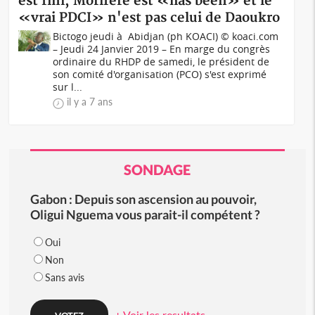
est fini, Moriféré est «has been» et le
«vrai PDCI» n'est pas celui de Daoukro
Bictogo jeudi à Abidjan (ph KOACI) © koaci.com
– Jeudi 24 Janvier 2019 – En marge du congrès
ordinaire du RHDP de samedi, le président de
son comité d'organisation (PCO) s'est exprimé
sur l...
il y a 7 ans
SONDAGE
Gabon : Depuis son ascension au pouvoir,
Oligui Nguema vous parait-il compétent ?
Oui
Non
Sans avis
+ Voir les resultats