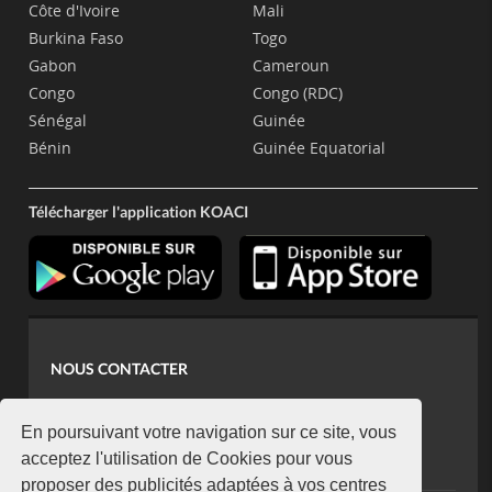
Côte d'Ivoire
Mali
Burkina Faso
Togo
Gabon
Cameroun
Congo
Congo (RDC)
Sénégal
Guinée
Bénin
Guinée Equatorial
Télécharger l'application KOACI
NOUS CONTACTER
contact@koaci.com
koaci@yahoo.fr
En poursuivant votre navigation sur ce site, vous
+225 07 08 85 52 93
acceptez l'utilisation de Cookies pour vous
proposer des publicités adaptées à vos centres