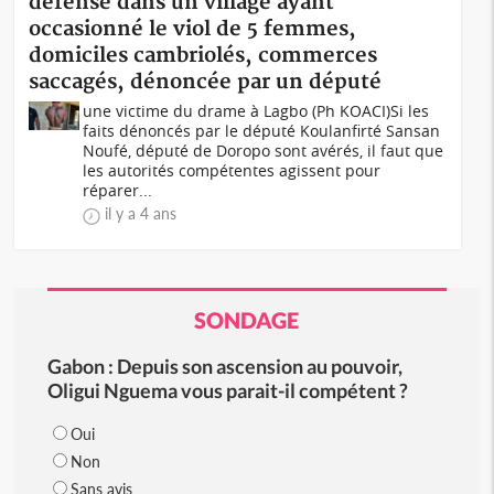
défense dans un village ayant
occasionné le viol de 5 femmes,
domiciles cambriolés, commerces
saccagés, dénoncée par un député
une victime du drame à Lagbo (Ph KOACI)Si les
faits dénoncés par le député Koulanfirté Sansan
Noufé, député de Doropo sont avérés, il faut que
les autorités compétentes agissent pour
réparer...
il y a 4 ans
SONDAGE
Gabon : Depuis son ascension au pouvoir,
Oligui Nguema vous parait-il compétent ?
Oui
Non
Sans avis