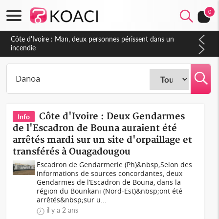
0
Côte d'Ivoire : Man, deux personnes périssent dans un
incendie
Côte d'Ivoire : Deux Gendarmes
Info
de l'Escadron de Bouna auraient été
arrêtés mardi sur un site d'orpaillage et
transférés à Ouagadougou
Escadron de Gendarmerie (Ph)&nbsp;Selon des
informations de sources concordantes, deux
Gendarmes de l’Escadron de Bouna, dans la
région du Bounkani (Nord-Est)&nbsp;ont été
arrêtés&nbsp;sur u...
il y a 2 ans