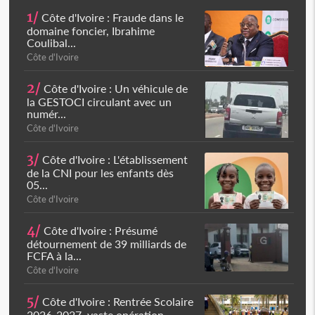
1/
Côte d'Ivoire : Fraude dans le
domaine foncier, Ibrahime
Coulibal...
Côte d'Ivoire
2/
Côte d'Ivoire : Un véhicule de
la GESTOCI circulant avec un
numér...
Côte d'Ivoire
3/
Côte d'Ivoire : L'établissement
de la CNI pour les enfants dès
05...
Côte d'Ivoire
4/
Côte d'Ivoire : Présumé
détournement de 39 milliards de
FCFA à la...
Côte d'Ivoire
5/
Côte d'Ivoire : Rentrée Scolaire
2026-2027, vaste opération