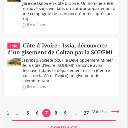
gare de Daloa en Côte d'Ivoire. Un homme a été
retrouvé sans vie dans un autocar appartenant à
une compagnie de transport réputée, après un
traj...
il y a 2 ans
Côte d'Ivoire : Issia, découverte
Info
d'un gisement de Coltan par la SODEMI
La&nbsp;Société pour le Développement Minier
de la Côte d’Ivoire (SODEMI) annonce avoir
découvert dans le département d’Issia (Centre-
ouest de la Côte d’Ivoire) un gisement de
colombite-tant...
il y a 2 ans
Voir Plus
1
...
5
6
7
8
9
...
27