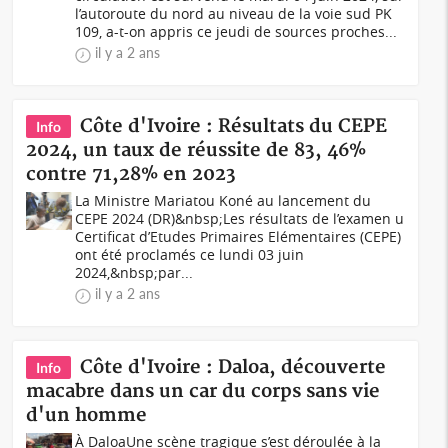
l’autoroute du nord au niveau de la voie sud PK
109, a-t-on appris ce jeudi de sources proches...
il y a 2 ans
Côte d'Ivoire : Résultats du CEPE
Info
2024, un taux de réussite de 83, 46%
contre 71,28% en 2023
La Ministre Mariatou Koné au lancement du
CEPE 2024 (DR)&nbsp;Les résultats de l’examen u
Certificat d’Etudes Primaires Elémentaires (CEPE)
ont été proclamés ce lundi 03 juin
2024,&nbsp;par...
il y a 2 ans
Côte d'Ivoire : Daloa, découverte
Info
macabre dans un car du corps sans vie
d'un homme
À DaloaUne scène tragique s’est déroulée à la