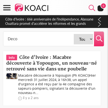
0
Côte d'Ivoire : À Abidjan, Amadou Oury Bah admire le modèle
ivoirien et veut s'en inspirer pour accélérer le développement
de la Guinée
Côte d'Ivoire : Macabre
Info
découverte à Yopougon, un nouveau-né
retrouvé sans vie dans une poubelle
Macabre découverte à Yopougon (Ph KOACI)Hier
mercredi 31 juillet 2024, à 16h38, un appel
d'urgence a été reçu par la 4e compagnie des
sapeurs-pompiers, signalant la découverte d'un
nouveau-n...
il y a 2 ans