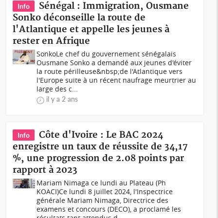
Sénégal : Immigration, Ousmane
Info
Sonko déconseille la route de
l'Atlantique et appelle les jeunes à
rester en Afrique
SonkoLe chef du gouvernement sénégalais
Ousmane Sonko a demandé aux jeunes d'éviter
la route périlleuse&nbsp;de l'Atlantique vers
l'Europe suite à un récent naufrage meurtrier au
large des c...
il y a 2 ans
Côte d'Ivoire : Le BAC 2024
Info
enregistre un taux de réussite de 34,17
%, une progression de 2.08 points par
rapport à 2023
Mariam Nimaga ce lundi au Plateau (Ph
KOACI)Ce lundi 8 juillet 2024, l'Inspectrice
générale Mariam Nimaga, Directrice des
examens et concours (DECO), a proclamé les
résultats tant attendus d...