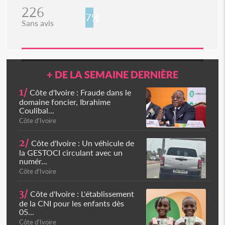
226
7%
Sans avis
+ DE LA SEMAINE DERNIÈRE
1/
Côte d'Ivoire : Fraude dans le
domaine foncier, Ibrahime
Coulibal...
Côte d'Ivoire
2/
Côte d'Ivoire : Un véhicule de
la GESTOCI circulant avec un
numér...
Côte d'Ivoire
3/
Côte d'Ivoire : L'établissement
de la CNI pour les enfants dès
05...
Côte d'Ivoire