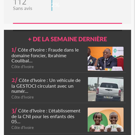
112
2%
Sans avis
+ DE LA SEMAINE DERNIÈRE
1/
Côte d'Ivoire : Fraude dans le
domaine foncier, Ibrahime
Coulibal...
Côte d'Ivoire
2/
Côte d'Ivoire : Un véhicule de
la GESTOCI circulant avec un
numér...
Côte d'Ivoire
3/
Côte d'Ivoire : L'établissement
de la CNI pour les enfants dès
05...
Côte d'Ivoire