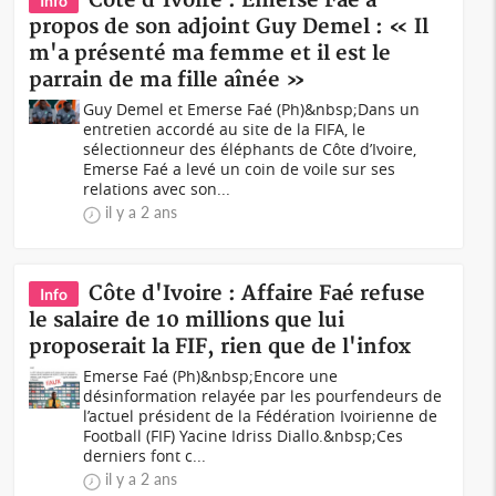
Côte d'Ivoire : Emerse Faé à
Info
propos de son adjoint Guy Demel : « Il
m'a présenté ma femme et il est le
parrain de ma fille aînée »
Guy Demel et Emerse Faé (Ph)&nbsp;Dans un
entretien accordé au site de la FIFA, le
sélectionneur des éléphants de Côte d’Ivoire,
Emerse Faé a levé un coin de voile sur ses
relations avec son...
il y a 2 ans
Côte d'Ivoire : Affaire Faé refuse
Info
le salaire de 10 millions que lui
proposerait la FIF, rien que de l'infox
Emerse Faé (Ph)&nbsp;Encore une
désinformation relayée par les pourfendeurs de
l’actuel président de la Fédération Ivoirienne de
Football (FIF) Yacine Idriss Diallo.&nbsp;Ces
derniers font c...
il y a 2 ans