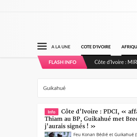
A LA UNE
COTE D'IVOIRE
AFRIQ
Côte d'Ivoire : 
FLASH INFO
Côte d'Ivoire : PDCI, « af
Info
Thiam au BP, Guikahué met Bredo
j'aurais signés ! »
Feu Konan Bédié et Guikahué (