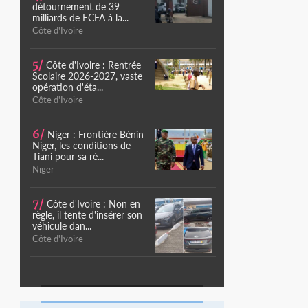
détournement de 39
milliards de FCFA à la...
Côte d'Ivoire
5/
Côte d'Ivoire : Rentrée
Scolaire 2026-2027, vaste
opération d'éta...
Côte d'Ivoire
6/
Niger : Frontière Bénin-
Niger, les conditions de
Tiani pour sa ré...
Niger
7/
Côte d'Ivoire : Non en
règle, il tente d'insérer son
véhicule dan...
Côte d'Ivoire