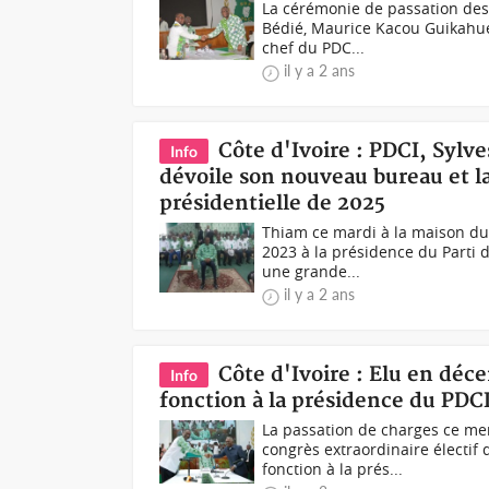
La cérémonie de passation des
Bédié, Maurice Kacou Guikahué 
chef du PDC...
il y a 2 ans
Côte d'Ivoire : PDCI, Sy
Info
dévoile son nouveau bureau et l
présidentielle de 2025
Thiam ce mardi à la maison du
2023 à la présidence du Parti d
une grande...
il y a 2 ans
Côte d'Ivoire : Elu en déc
Info
fonction à la présidence du PD
La passation de charges ce me
congrès extraordinaire électif
fonction à la prés...