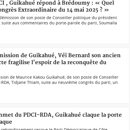
PDCI , Guikahué répond à Brédoumy : « Quel
ongrès Extraordinaire du 14 mai 2025 ? »
émission de son poste de Conseiller politique du président
t suite aux commentaires du porte-parole du parti, Soumaïla
émission de Guikahué, Véï Bernard son ancien
 fragilise l'espoir de la reconquête du
ssion de Maurice Kakou Guikahué, de son poste de Conseiller
-RDA, Tidjane Thiam, suite au neuvième congrès du parti, un
sommet du PDCI-RDA, Guikahué claque la porte
paque
rebondissement secoue le Parti Démocratique de Côte