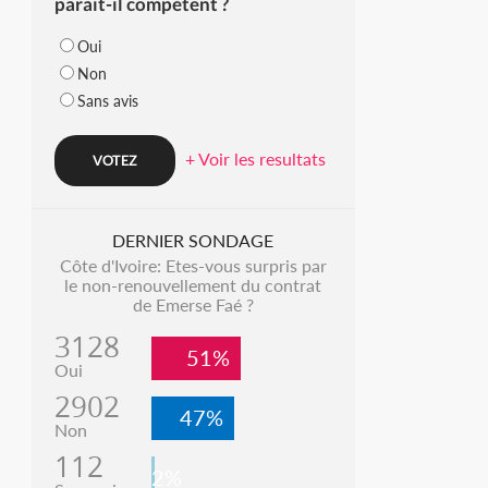
parait-il compétent ?
Oui
Non
Sans avis
+ Voir les resultats
DERNIER SONDAGE
Côte d'Ivoire: Etes-vous surpris par
le non-renouvellement du contrat
de Emerse Faé ?
3128
51%
Oui
2902
47%
Non
112
2%