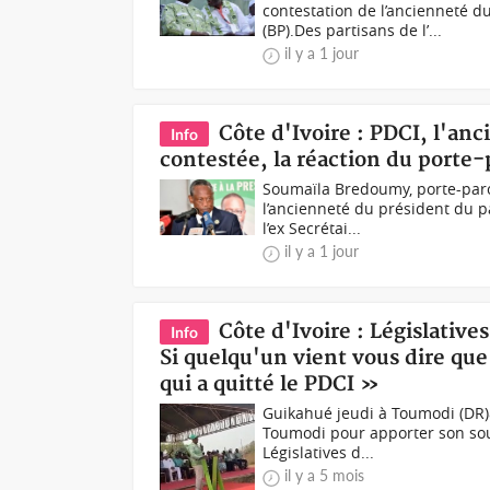
contestation de l’ancienneté d
(BP).Des partisans de l’...
il y a 1 jour
Côte d'Ivoire : PDCI, l'an
Info
contestée, la réaction du porte-
Soumaïla Bredoumy, porte-par
l’ancienneté du président du p
l’ex Secrétai...
il y a 1 jour
Côte d'Ivoire : Législative
Info
Si quelqu'un vient vous dire que
qui a quitté le PDCI »
Guikahué jeudi à Toumodi (DR)
Toumodi pour apporter son sout
Législatives d...
il y a 5 mois