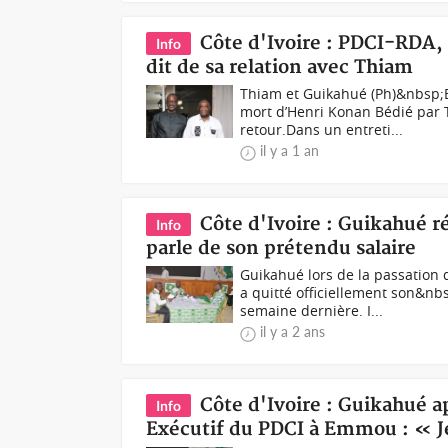
Côte d'Ivoire : PDCI-RDA,
Info
dit de sa relation avec Thiam
Thiam et Guikahué (Ph)&nbsp;E
mort d’Henri Konan Bédié par
retour.Dans un entreti...
il y a 1 an
Côte d'Ivoire : Guikahué ré
Info
parle de son prétendu salaire
Guikahué lors de la passatio
a quitté officiellement son&nb
semaine dernière. I...
il y a 2 ans
Côte d'Ivoire : Guikahué a
Info
Exécutif du PDCI à Emmou : « J