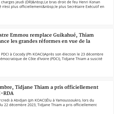
 charges jeudi (DR)&nbsp;Le bras droit de feu Henri Konan
n’est plus officiellement&nbsp;le plus Secrétaire Exécutif en
lvestre Emmou remplace Guikahué, Thiam
ance les grandes réformes en vue de la
 PDCI à Cocody (Ph KOACI)Après son élection le 23 décembre
émocratique de Côte d’Ivoire (PDCI), Tidjane Thiam a suscité
embre, Tidjane Thiam a pris officiellement
CI-RDA
rcredi à Abidjan (ph KOACI)Élu à Yamoussoukro, lors du
 du 22 décembre 2023, Tidjane Thiam a pris officiellement