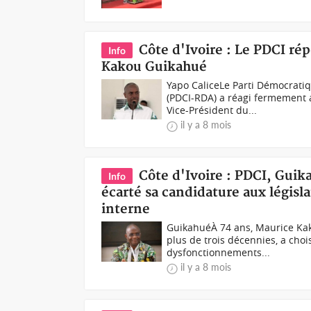
Côte d'Ivoire : Le PDCI r
Info
Kakou Guikahué
Yapo CaliceLe Parti Démocrati
(PDCI-RDA) a réagi fermement 
Vice-Président du...
il y a 8 mois
Côte d'Ivoire : PDCI, Guik
Info
écarté sa candidature aux légis
interne
GuikahuéÀ 74 ans, Maurice Ka
plus de trois décennies, a choi
dysfonctionnements...
il y a 8 mois