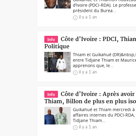
d’Ivoire (PDCI-RDA). Le profess
président du Burea...
il y a 1 an
Côte d'Ivoire : PDCI, Thi
Info
Politique
Thiam et Guikahué (DR)&nbsp;
entre Tidjane Thiam et Mauric
apprenons que, le...
il y a 1 an
Côte d'Ivoire : Après avoi
Info
Thiam, Billon de plus en plus iso
Guikahué et Thiam mercredi à 
affaires internes du PDCI-RDA,
Tidjane Thiam...
il y a 1 an