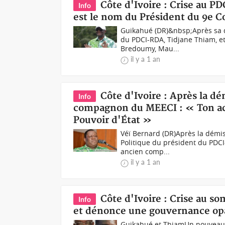
Côte d'Ivoire : Crise au 
Info
est le nom du Président du 9e C
Guikahué (DR)&nbsp;Après sa d
du PDCI-RDA, Tidjane Thiam, e
Bredoumy, Mau...
il y a 1 an
Côte d'Ivoire : Après la d
Info
compagnon du MEECI : « Ton acte
Pouvoir d'État »
Véï Bernard (DR)Après la démi
Politique du président du PDCI
ancien comp...
il y a 1 an
Côte d'Ivoire : Crise au 
Info
et dénonce une gouvernance o
Guikahué et ThiamUn nouveau 