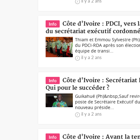
il y a 2 ans
Côte d'Ivoire : PDCI, vers 
Info
du secrétariat exécutif cordon
Thiam et Emmou Sylvestre (Ph)
du PDCI-RDA après son élection
équipe de transi...
il y a 2 ans
Côte d'Ivoire : Secrétariat
Info
Qui pour le succéder ?
Guikahué (Ph)&nbsp;Sauf revir
poste de Secrétaire Exécutif d
nouveau préside...
il y a 2 ans
Côte d'Ivoire : Avant la t
Info