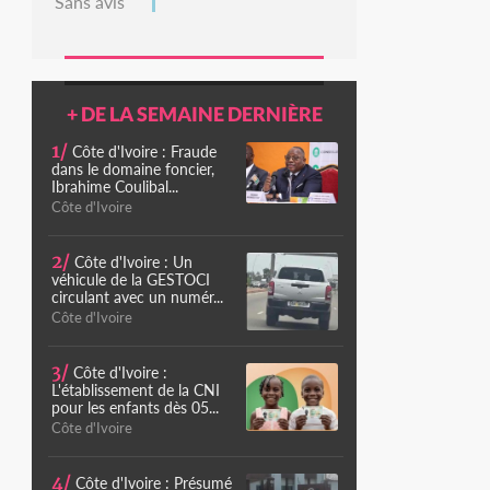
Sans avis
+ DE LA SEMAINE DERNIÈRE
1/
Côte d'Ivoire : Fraude
dans le domaine foncier,
Ibrahime Coulibal...
Côte d'Ivoire
2/
Côte d'Ivoire : Un
véhicule de la GESTOCI
circulant avec un numér...
Côte d'Ivoire
3/
Côte d'Ivoire :
L'établissement de la CNI
pour les enfants dès 05...
Côte d'Ivoire
4/
Côte d'Ivoire : Présumé