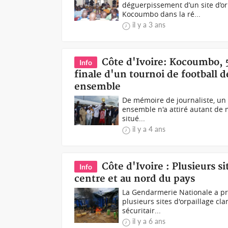
déguerpissement d’un site d’or
Kocoumbo dans la ré...
il y a 3 ans
Côte d'Ivoire: Kocoumbo, 
Info
finale d'un tournoi de football d
ensemble
De mémoire de journaliste, un t
ensemble n'a attiré autant de m
situé...
il y a 4 ans
Côte d'Ivoire : Plusieurs s
Info
centre et au nord du pays
La Gendarmerie Nationale a pr
plusieurs sites d'orpaillage cl
sécuritair...
il y a 6 ans