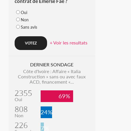
contrat de Emerse Faé ?
Oui
Non
Sans avis
+ Voir les resultats
DERNIER SONDAGE
Côte d'Ivoire : Affaire « Italia
Construction » sans ou avec faux
ACD, financement «...
2355
69%
Oui
808
24%
Non
226
7%