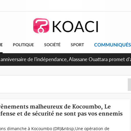
COMMUNIQUÉS
UE
POLITIQUE
SOCIÉTÉ
SPORT
 anniversaire de l'indépendance, Alassane Ouattara promet d'a
ents pour une nation plus forte et plus prospère
s évènements malheureux de Kocoumbo, Le
éfense et de sécurité ne sont pas vos ennemis
tions dimanche à Kocoumbo (DR)&nbsp;Une opération de