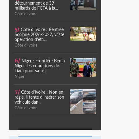
détournement de 39
milliards de FCFA à la...
Côte d'Ivoire
5/
Côte d'Ivoire : Rentrée
Scolaire 2026-2027, vaste
opération d'éta...
Côte d'Ivoire
6/
Niger : Frontière Bénin-
Niger, les conditions de
Tiani pour sa ré...
Niger
7/
Côte d'Ivoire : Non en
règle, il tente d'insérer son
véhicule dan...
Côte d'Ivoire