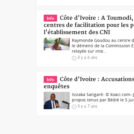
Côte d'Ivoire : A Toumodi,
Info
centres de facilitation pour les
l'établissement des CNI
Raymonde Goudou au centre de
le démenti de la Commission El
relayée sur inte...
il y a 6 ans
Côte d'Ivoire : Accusation
Info
enquêtes
Issiaka Sangaré- © koaci.com--J
propos tenus par Bédié le 5 jui
il y a 7 ans