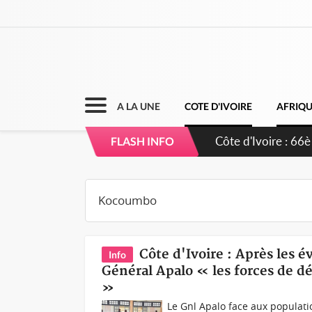
A LA UNE
COTE D'IVOIRE
AFRIQ
Côte d'Ivoire : 66è
FLASH INFO
grands investissem
Côte d'Ivoire : Après le
Info
Général Apalo « les forces de d
»
Le Gnl Apalo face aux popula