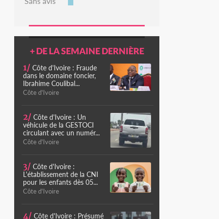
Sans avis
+ DE LA SEMAINE DERNIÈRE
1/
Côte d'Ivoire : Fraude
dans le domaine foncier,
Ibrahime Coulibal...
Côte d'Ivoire
2/
Côte d'Ivoire : Un
véhicule de la GESTOCI
circulant avec un numér...
Côte d'Ivoire
3/
Côte d'Ivoire :
L'établissement de la CNI
pour les enfants dès 05...
Côte d'Ivoire
4/
Côte d'Ivoire : Présumé