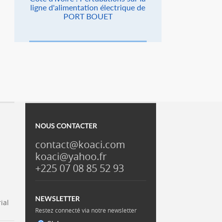
ligne d'alimentation électrique de
PORT BOUET
NOUS CONTACTER
contact@koaci.com
koaci@yahoo.fr
+225 07 08 85 52 93
NEWSLETTER
ial
Restez connecté via notre newsletter