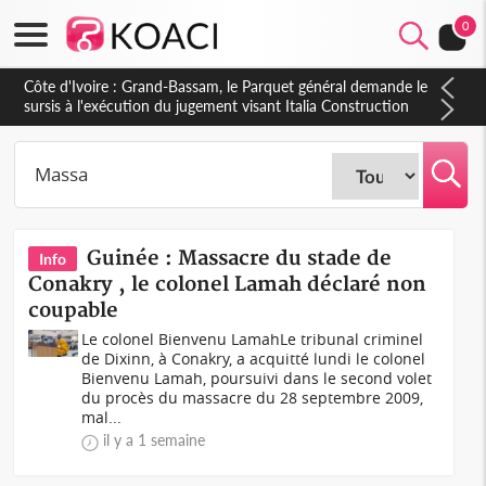
0
Côte d'Ivoire : Indépendance à Dakpadou, la sous-préfète
Hôma Viviane Manissan appelle à une appropriation locale du
PND 2026-2030
Guinée : Massacre du stade de
Info
Conakry , le colonel Lamah déclaré non
coupable
Le colonel Bienvenu LamahLe tribunal criminel
de Dixinn, à Conakry, a acquitté lundi le colonel
Bienvenu Lamah, poursuivi dans le second volet
du procès du massacre du 28 septembre 2009,
mal...
il y a 1 semaine