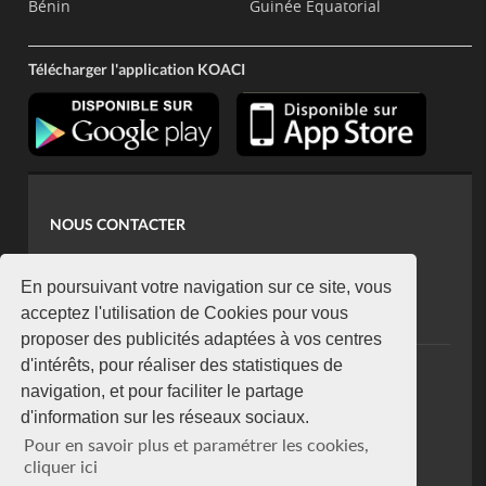
Bénin
Guinée Equatorial
Télécharger l'application KOACI
NOUS CONTACTER
contact@koaci.com
koaci@yahoo.fr
En poursuivant votre navigation sur ce site, vous
+225 07 08 85 52 93
acceptez l'utilisation de Cookies pour vous
proposer des publicités adaptées à vos centres
d'intérêts, pour réaliser des statistiques de
NEWSLETTER
navigation, et pour faciliter le partage
Restez connecté via notre newsletter
d'information sur les réseaux sociaux.
S'abonner
Pour en savoir plus et paramétrer les cookies,
Se désabonner
cliquer ici