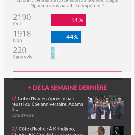
Nguema vous parait-il compétent ?
2190
51%
Oui
1918
44%
Non
220
5%
Sans avis
+ DE LA SEMAINE DERNIÈRE
1/
Côte d'Ivoire : Après le pari
réussi du 66e anniversaire, Adama
B...
Côte d'Ivoire
2/
Côte d'Ivoire : À Krindjabo,
Charles Blé Goudé brise le silence