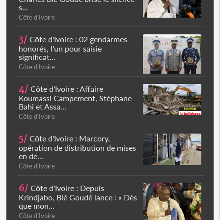
s...
Côte d'Ivoire
3/
Côte d'Ivoire : 02 gendarmes
honorés, l'un pour saisie
significat...
Côte d'Ivoire
4/
Côte d'Ivoire : Affaire
Koumassi Campement, Stéphane
Bahi et Assa...
Côte d'Ivoire
5/
Côte d'Ivoire : Marcory,
opération de distribution de mises
en de...
Côte d'Ivoire
6/
Côte d'Ivoire : Depuis
Krindjabo, Blé Goudé lance : « Dès
que mon...
Côte d'Ivoire