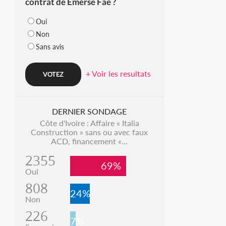
contrat de Emerse Faé ?
Oui
Non
Sans avis
+ Voir les resultats
DERNIER SONDAGE
Côte d'Ivoire : Affaire « Italia
Construction » sans ou avec faux
ACD, financement «...
2355
69%
Oui
808
24%
Non
226
7%