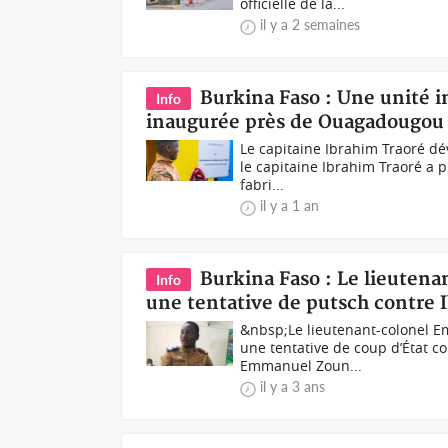
officielle de la...
il y a 2 semaines
Burkina Faso : Une unité i
Info
inaugurée près de Ouagadougou
Le capitaine Ibrahim Traoré dév
le capitaine Ibrahim Traoré a p
fabri...
il y a 1 an
Burkina Faso : Le lieuten
Info
une tentative de putsch contre 
&nbsp;Le lieutenant-colonel E
une tentative de coup d’État co
Emmanuel Zoun...
il y a 3 ans