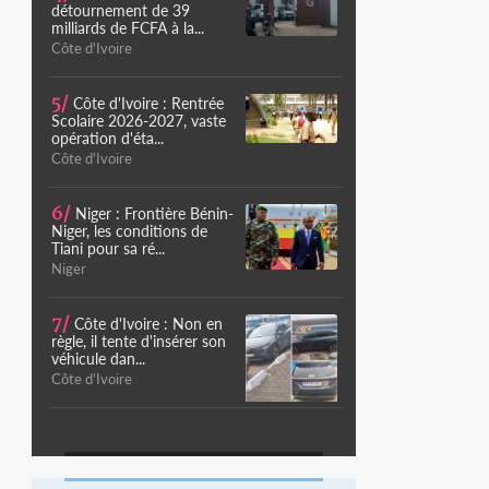
détournement de 39
milliards de FCFA à la...
Côte d'Ivoire
5/
Côte d'Ivoire : Rentrée
Scolaire 2026-2027, vaste
opération d'éta...
Côte d'Ivoire
6/
Niger : Frontière Bénin-
Niger, les conditions de
Tiani pour sa ré...
Niger
7/
Côte d'Ivoire : Non en
règle, il tente d'insérer son
véhicule dan...
Côte d'Ivoire