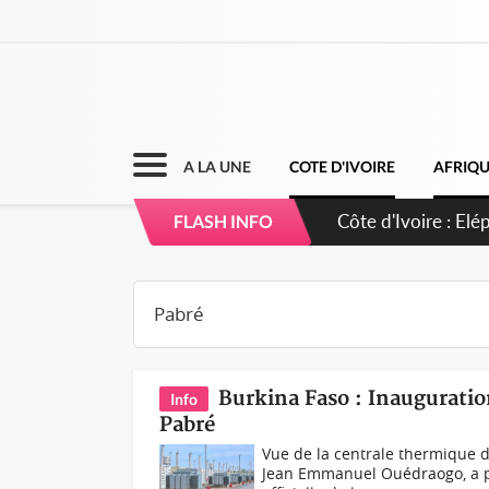
A LA UNE
COTE D'IVOIRE
AFRIQ
Côte d'Ivoire : El
FLASH INFO
Burkina Faso : Inaugurati
Info
Pabré
Vue de la centrale thermique 
Jean Emmanuel Ouédraogo, a pro