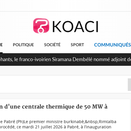
COMMUNIQUÉS
UE
POLITIQUE
SOCIÉTÉ
SPORT
éphants, le franco-ivoirien Siramana Dembélé nommé adjoint 
on d'une centrale thermique de 50 MW à
de Pabré (Ph)Le premier ministre burkinabè,&nbsp;Rimtalba
cédé, ce mardi 21 juillet 2026 à Pabré, à l’inauguration