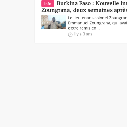
Burkina Faso : Nouvelle in
Info
Zoungrana, deux semaines après 
Le lieutenant-colonel Zoungran
Emmanuel Zoungrana, qui avait 
d’être remis en...
il y a 3 ans