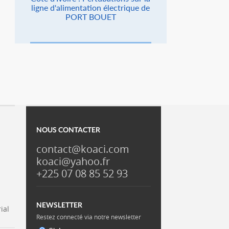
ligne d'alimentation électrique de
PORT BOUET
NOUS CONTACTER
contact@koaci.com
koaci@yahoo.fr
+225 07 08 85 52 93
NEWSLETTER
ial
Restez connecté via notre newsletter