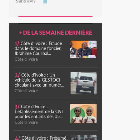
Sans avis
+ DE LA SEMAINE DERNIÈRE
1/
Côte d'Ivoire : Fraude
dans le domaine foncier,
Ibrahime Coulibal...
Côte d'Ivoire
2/
Côte d'Ivoire : Un
véhicule de la GESTOCI
circulant avec un numér...
Côte d'Ivoire
3/
Côte d'Ivoire :
L'établissement de la CNI
pour les enfants dès 05...
Côte d'Ivoire
4/
Côte d'Ivoire : Présumé