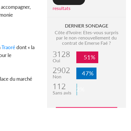
es accompagner,
resultats
rémonie
DERNIER SONDAGE
Côte d'Ivoire: Etes-vous surpris
par le non-renouvellement du
contrat de Emerse Faé ?
m
Traoré
dont « la
3128
our le
51%
Oui
2902
47%
Non
 place du marché
112
2%
Sans avis