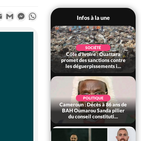
k
tter
Email
Gmail
Messenger
WhatsApp
Infos à la une
POLITIQUE
SOCIÉTÉ
ire : Après le pari
Côte d'Ivoire : Ouattara
 66e anniversaire,
promet des sanctions contre
Bictogo : «...
les déguerpissements i...
POLITIQUE
d'Ivoire : 66e
POLITIQUE
versaire de
Cameroun : Décès à 86 ans de
ance, les Forces de
BAH Oumarou Sanda pilier
fense e...
du conseil constituti...