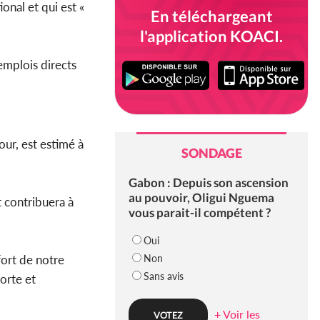
onal et qui est «
En téléchargeant
l'application KOACI.
emplois directs
our, est estimé à
SONDAGE
Gabon : Depuis son ascension
au pouvoir, Oligui Nguema
t contribuera à
vous parait-il compétent ?
Oui
Non
fort de notre
Sans avis
orte et
+ Voir les