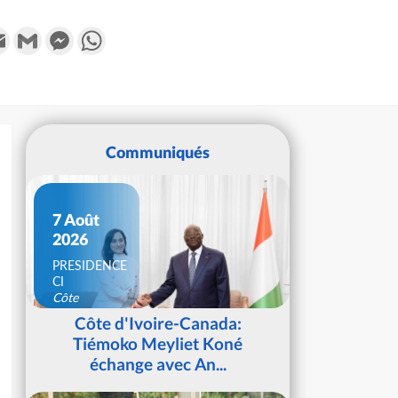
k
tter
Email
Gmail
Messenger
WhatsApp
Communiqués
7 Août
2026
PRESIDENCE
CI
Côte
d'Ivoire
Côte d'Ivoire-Canada:
Tiémoko Meyliet Koné
échange avec An...