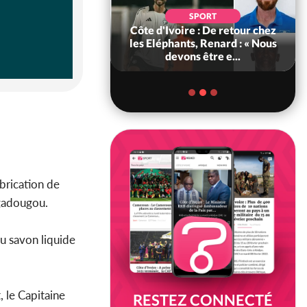
SOCIÉTÉ
SPORT
voire : MIRAH, la
Côte d'Ivoire : De retour chez
des communiqués
les Eléphants, Renard : « Nous
ie entre la MA-M...
devons être e...
abrication de
agadougou.
du savon liquide
, le Capitaine
RESTEZ CONNECTÉ