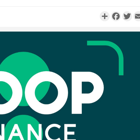
Partager
Faceboo
Twi
Côte d'Ivo
réussi du
Adama 
Côte 
anni
l'Indépend
Dé