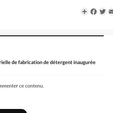
Partager
Faceboo
Twi
rielle de fabrication de détergent inaugurée
ommenter ce contenu.