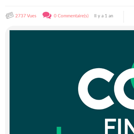
2737 Vues
0 Commentaire(s)
Il y a 1 an