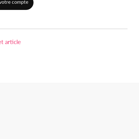
votre compte
 article