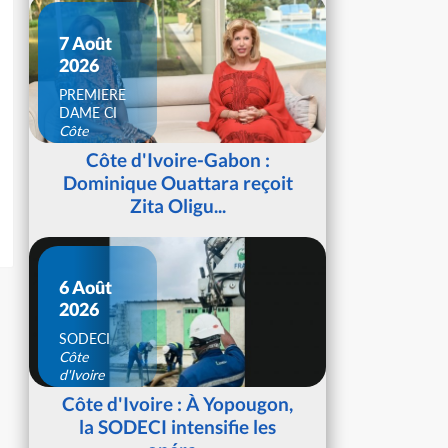
7 Août
2026
PREMIERE
DAME CI
Côte
d'Ivoire
Côte d'Ivoire-Gabon :
Dominique Ouattara reçoit
Zita Oligu...
6 Août
2026
SODECI
Côte
d'Ivoire
Côte d'Ivoire : À Yopougon,
la SODECI intensifie les